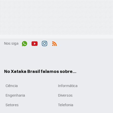
Nos siga
Wh
You
Inst
RSS
ats
tub
agr
App
e
am
No Xataka Brasil falamos sobre...
Ciência
Informática
Engenharia
Diversos
Setores
Telefonia