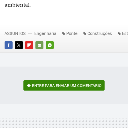
ambiental.
ASSUNTOS
Engenharia
Ponte
Construções
Es
FACEBOOK
TWITTER
FLIPBOARD
E-
WHATSAPP
MAIL
ENTRE PARA ENVIAR UM COMENTÁRIO