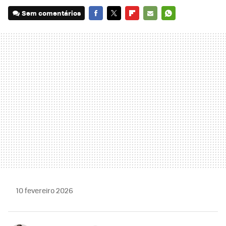
Sem comentários
FACEBOOK
TWITTER
FLIPBOARD
E-
WHATSAPP
MAIL
10 fevereiro 2026