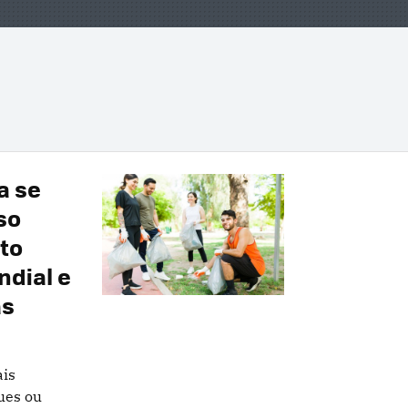
a se
so
ito
ndial e
as
ais
ues ou