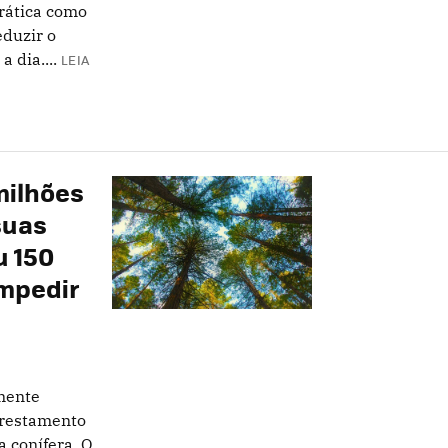
rática como
eduzir o
 dia....
LEIA
milhões
suas
u 150
impedir
mente
orestamento
a conífera. O