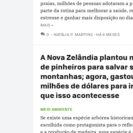
praias, milhões de pessoas adotaram a p
parte da rotina para melhorar a saúde, r
estresse e ganhar mais disposição no dia a
MAIS »
COMENTÁRIOS
0
NATÁLIA P. MARTINS
HÁ 4 MESES
A Nova Zelândia plantou 
de pinheiros para salvar 
montanhas; agora, gasto
milhões de dólares para 
que isso acontecesse
MEIO AMBIENTE
Se existe uma espécie arbórea historica
escolhida como protagonista para o refl
e a produção de madeira, essa espécie é 