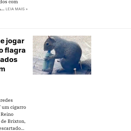
ados com
...
LEIA MAIS »
e jogar
o flagra
iados
em
 redes
” um cigarro
 Reino
 de Brixton,
scartado...