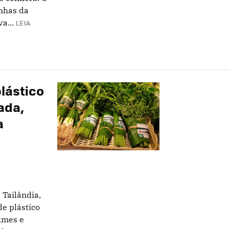
anhas da
a...
LEIA
lástico
ada,
a
Tailândia,
e plástico
umes e