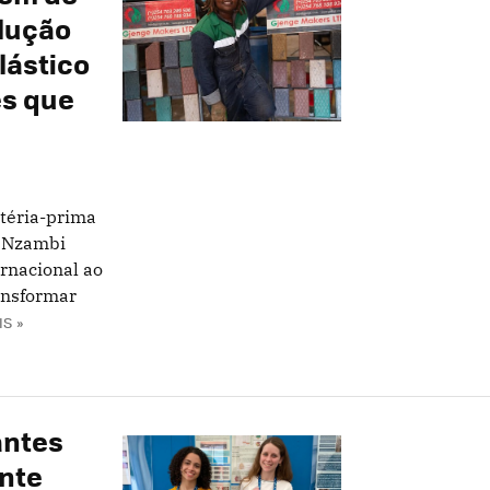
olução
lástico
es que
atéria-prima
a Nzambi
rnacional ao
ansformar
IS »
antes
ente