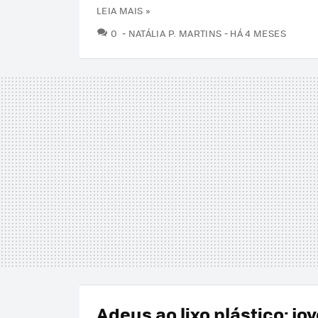
LEIA MAIS »
COMENTÁRIOS
0
NATÁLIA P. MARTINS
HÁ 4 MESES
Adeus ao lixo plástico: jo