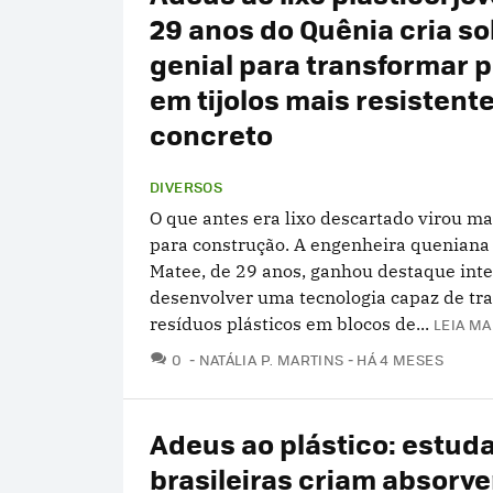
29 anos do Quênia cria s
genial para transformar p
em tijolos mais resistent
concreto
DIVERSOS
O que antes era lixo descartado virou m
para construção. A engenheira quenian
Matee, de 29 anos, ganhou destaque inte
desenvolver uma tecnologia capaz de tr
resíduos plásticos em blocos de...
LEIA MA
COMENTÁRIOS
0
NATÁLIA P. MARTINS
HÁ 4 MESES
Adeus ao plástico: estud
brasileiras criam absorv