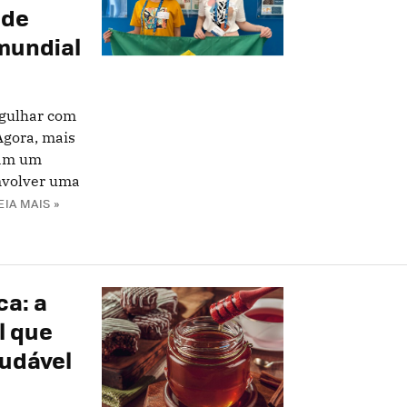
 de
mundial
rgulhar com
Agora, mais
ram um
nvolver uma
EIA MAIS »
ca: a
l que
audável