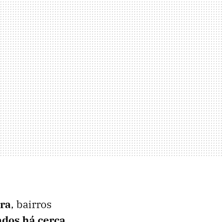
era
, bairros
ados há cerca