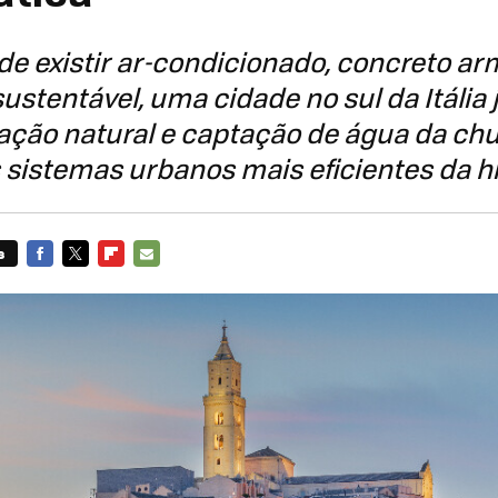
de existir ar-condicionado, concreto a
sustentável, uma cidade no sul da Itália 
lação natural e captação de água da ch
 sistemas urbanos mais eficientes da hi
s
FACEBOOK
TWITTER
FLIPBOARD
E-
MAIL