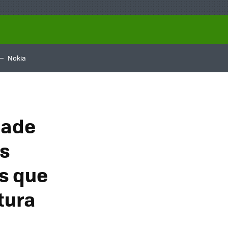
Nokia
dade
as
s que
tura