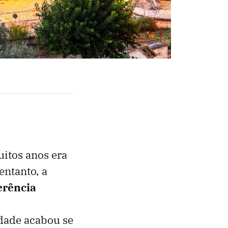
itos anos era
 entanto, a
erência
idade acabou se