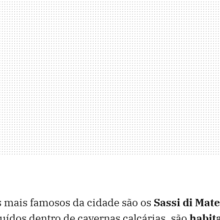
 mais famosos da cidade são os
Sassi di Mat
ruídos dentro de cavernas calcárias, são
habit