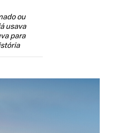
rmado ou
já usava
uva para
stória