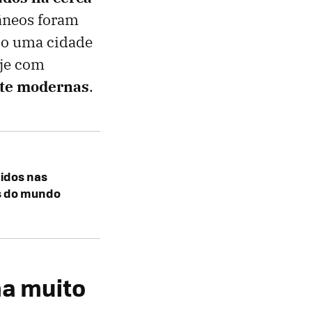
râneos foram
do uma cidade
oje com
nte modernas
.
idos nas
es do mundo
ha muito