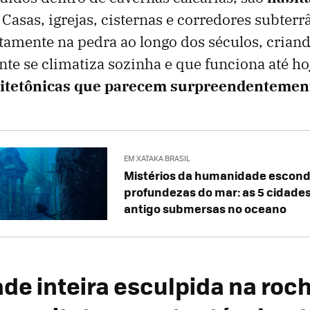
. Casas, igrejas, cisternas e corredores subter
tamente na pedra ao longo dos séculos, crian
te se climatiza sozinha e que funciona até h
uitetônicas que parecem surpreendenteme
EM XATAKA BRASIL
Mistérios da humanidade escond
profundezas do mar: as 5 cidad
antigo submersas no oceano
de inteira esculpida na roc