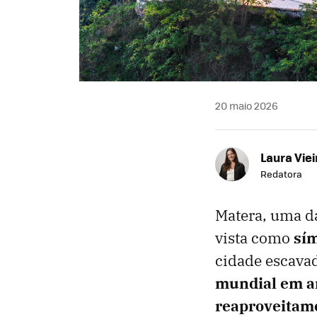
20 maio 2026
Laura Viei
Redatora
Matera, uma d
vista como
sím
cidade escavad
mundial em ar
reaproveitame