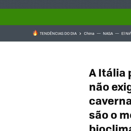
TENDÊNCIAS DO DIA
China
NASA
El Ni
A Itália
não exi
caverna
são o m
bioclim