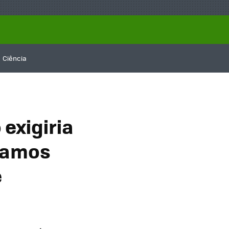
Ciência
exigiria
vamos
e