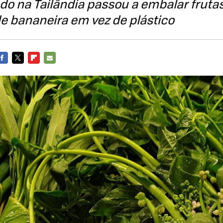
o na Tailândia passou a embalar frutas
e bananeira em vez de plástico
FACEBOOK
TWITTER
FLIPBOARD
E-
MAIL