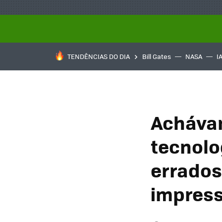
TENDÊNCIAS DO DIA
Bill Gates
NASA
I
Achávam
tecnolo
errados
impres