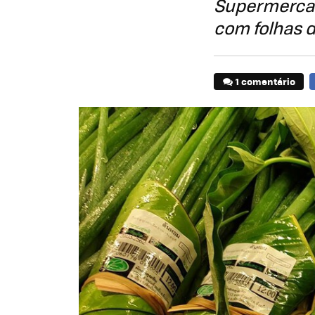
Supermercad
com folhas d
1 comentário