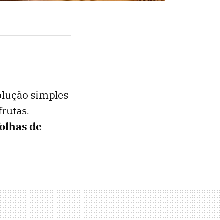
olução simples
rutas,
folhas de