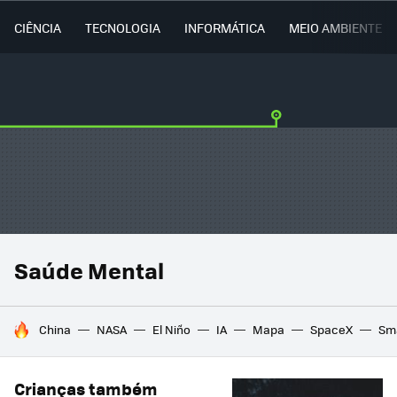
CIÊNCIA
TECNOLOGIA
INFORMÁTICA
MEIO AMBIENTE
Saúde Mental
TENDÊNCIAS DO DIA
China
NASA
El Niño
IA
Mapa
SpaceX
Sma
Crianças também