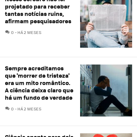
projetado para receber
tantas notícias ruins,
afirmam pesquisadores
COMENTÁRIOS
0
HÁ 2 MESES
Sempre acreditamos
que 'morrer de tristeza'
era um mito romântico.
A ciência deixa claro que
há um fundo de verdade
COMENTÁRIOS
0
HÁ 2 MESES
Ciência aponta para dois