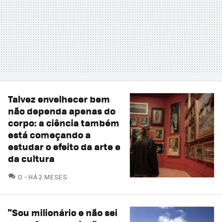
Talvez envelhecer bem
não dependa apenas do
corpo: a ciência também
está começando a
estudar o efeito da arte e
da cultura
COMENTÁRIOS
0
HÁ 2 MESES
"Sou milionário e não sei