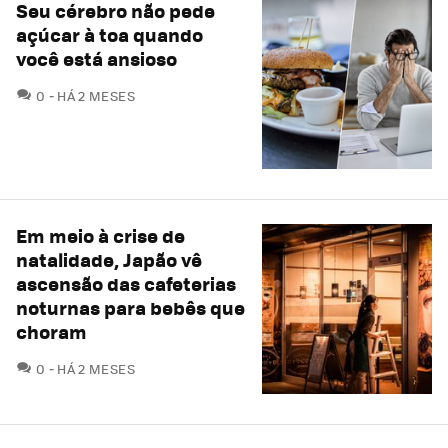
Seu cérebro não pede
açúcar à toa quando
você está ansioso
COMENTÁRIOS
0
HÁ 2 MESES
Em meio à crise de
natalidade, Japão vê
ascensão das cafeterias
noturnas para bebês que
choram
COMENTÁRIOS
0
HÁ 2 MESES