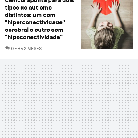
tipos de autismo
distintos: um com
"hiperconectividade"
cerebral e outro com
"hipoconectividade"
COMENTÁRIOS
0
HÁ 2 MESES