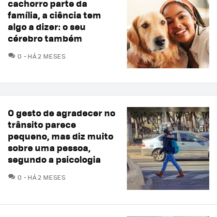
cachorro parte da
família, a ciência tem
algo a dizer: o seu
cérebro também
COMENTÁRIOS
0
HÁ 2 MESES
O gesto de agradecer no
trânsito parece
pequeno, mas diz muito
sobre uma pessoa,
segundo a psicologia
COMENTÁRIOS
0
HÁ 2 MESES