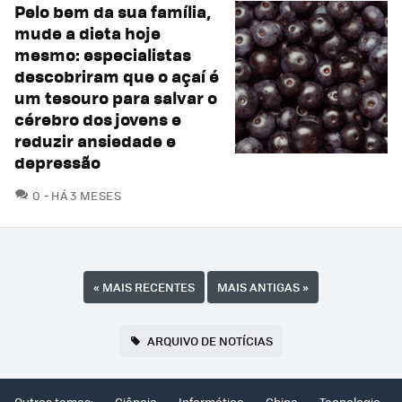
Pelo bem da sua família,
mude a dieta hoje
mesmo: especialistas
descobriram que o açaí é
um tesouro para salvar o
cérebro dos jovens e
reduzir ansiedade e
depressão
COMENTÁRIOS
0
HÁ 3 MESES
«
MAIS RECENTES
MAIS ANTIGAS
»
ARQUIVO DE NOTÍCIAS
Outros temas:
Ciência
Informática
China
Tecnologia