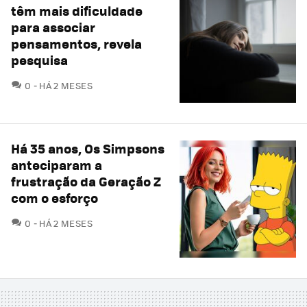
têm mais dificuldade
para associar
pensamentos, revela
pesquisa
COMENTÁRIOS
0
HÁ 2 MESES
Há 35 anos, Os Simpsons
anteciparam a
frustração da Geração Z
com o esforço
COMENTÁRIOS
0
HÁ 2 MESES