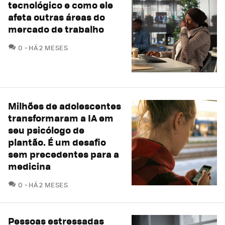
tecnológico e como ele
afeta outras áreas do
mercado de trabalho
COMENTÁRIOS
0
HÁ 2 MESES
Milhões de adolescentes
transformaram a IA em
seu psicólogo de
plantão. É um desafio
sem precedentes para a
medicina
COMENTÁRIOS
0
HÁ 2 MESES
Pessoas estressadas