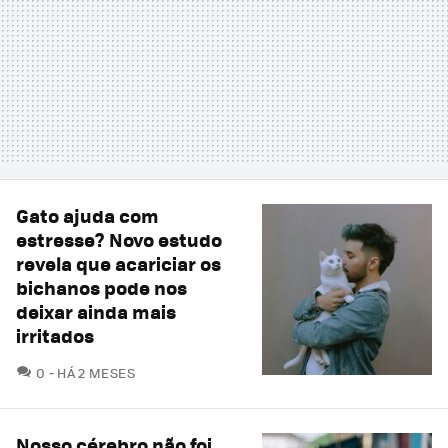
Gato ajuda com
estresse? Novo estudo
revela que acariciar os
bichanos pode nos
deixar ainda mais
irritados
COMENTÁRIOS
0
HÁ 2 MESES
Nosso cérebro não foi