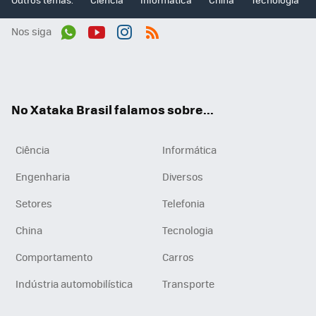
Nos siga
Wh
You
Inst
RSS
ats
tub
agr
App
e
am
No Xataka Brasil falamos sobre...
Ciência
Informática
Engenharia
Diversos
Setores
Telefonia
China
Tecnologia
Comportamento
Carros
Indústria automobilística
Transporte