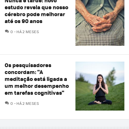
Nunca é tarde: novo
estudo revela que nosso
cérebro pode melhorar
até os 90 anos
COMENTÁRIOS
0
HÁ 2 MESES
Os pesquisadores
concordam: "A
meditação está ligada a
um melhor desempenho
em tarefas cognitivas"
COMENTÁRIOS
0
HÁ 2 MESES