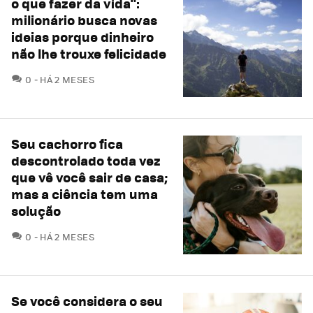
o que fazer da vida":
milionário busca novas
ideias porque dinheiro
não lhe trouxe felicidade
COMENTÁRIOS
0
HÁ 2 MESES
Seu cachorro fica
descontrolado toda vez
que vê você sair de casa;
mas a ciência tem uma
solução
COMENTÁRIOS
0
HÁ 2 MESES
Se você considera o seu