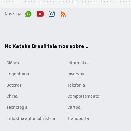
Nos siga
Wh
You
Inst
RSS
ats
tub
agr
App
e
am
No Xataka Brasil falamos sobre...
Ciência
Informática
Engenharia
Diversos
Setores
Telefonia
China
Comportamento
Tecnologia
Carros
Indústria automobilística
Transporte