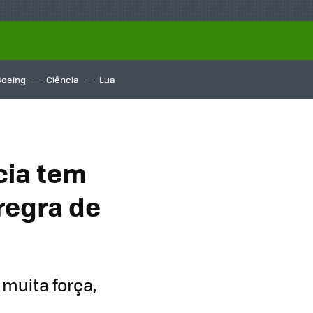
Boeing
Ciência
Lua
cia tem
regra de
 muita força,