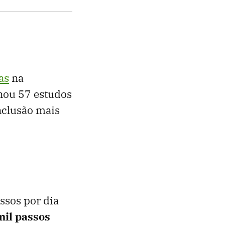
as
na
inou 57 estudos
nclusão mais
ssos por dia
mil passos