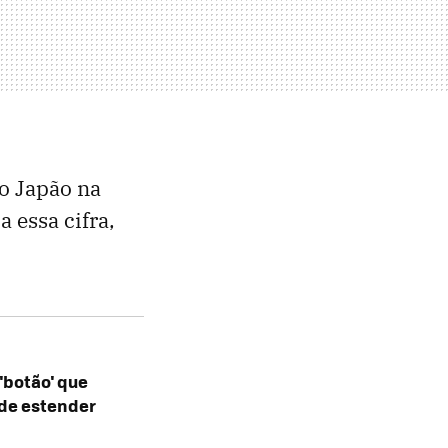
o Japão na
 essa cifra,
'botão' que
de estender