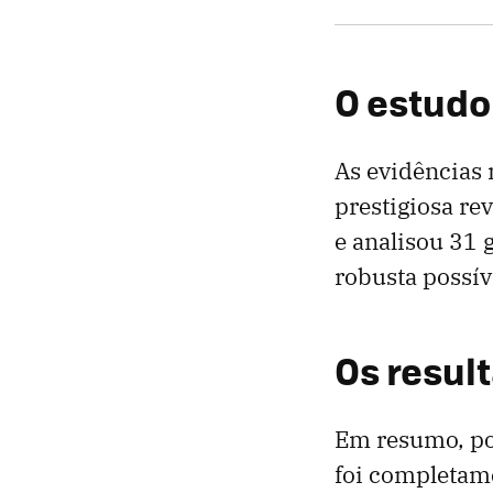
O estudo
As evidências 
prestigiosa re
e analisou 31 
robusta possív
Os resul
Em resumo, po
foi completam