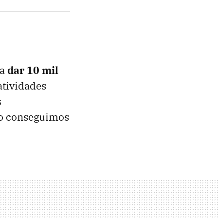
sa
dar 10 mil
atividades
s
ão conseguimos