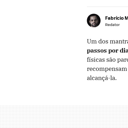
Fabrício 
Redator
Um dos mantra
passos por di
físicas são par
recompensam p
alcançá-la.