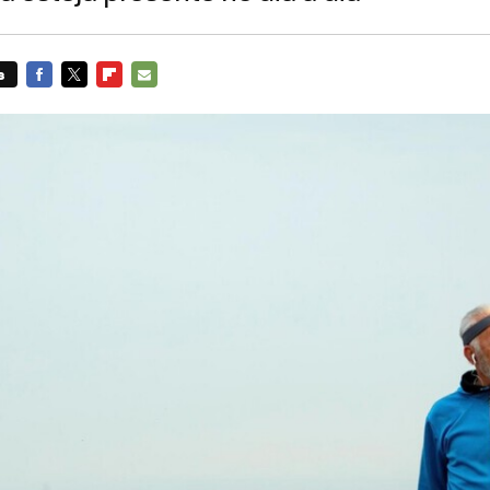
s
FACEBOOK
TWITTER
FLIPBOARD
E-
MAIL