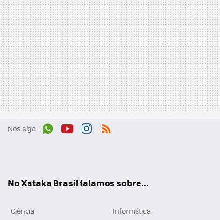
Nos siga
Wh
You
Inst
RSS
ats
tub
agr
App
e
am
No Xataka Brasil falamos sobre...
Ciência
Informática