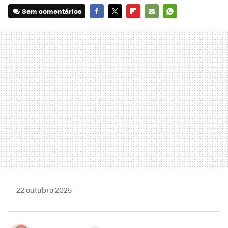
Sem comentários
FACEBOOK
TWITTER
FLIPBOARD
E-
WHATSAPP
MAIL
22 outubro 2025