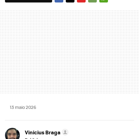
FACEBOOK
TWITTER
FLIPBOARD
E-
WHATSAPP
MAIL
13 maio 2026
Vinicius Braga