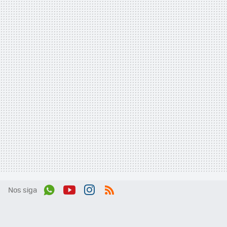
Nos siga
Wh
You
Inst
RSS
ats
tub
agr