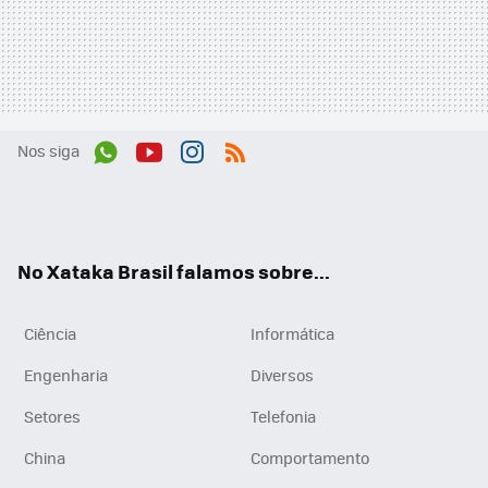
Nos siga
Wh
You
Inst
RSS
ats
tub
agr
App
e
am
No Xataka Brasil falamos sobre...
Ciência
Informática
Engenharia
Diversos
Setores
Telefonia
China
Comportamento