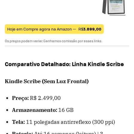
Hoje em Compre agora na Amazon —
R$
3.899,00
Os preços podem variar. Ganhamos comissão por esses links
Comparativo Detalhado: Linha Kindle Scribe
Kindle Scribe (Sem Luz Frontal)
Preço:
R$ 2.499,00
Armazenamento:
16 GB
Tela:
11 polegadas antirreflexo (300 ppi)
Bateria:
Até 16 semanas (leitura) | 3