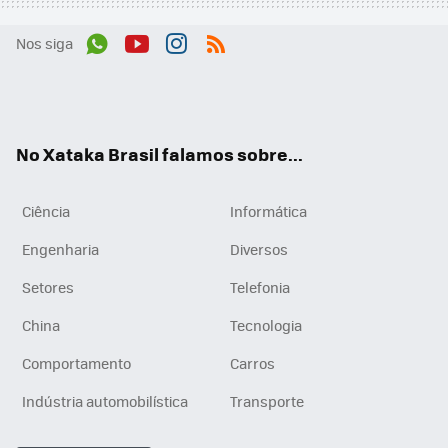
Nos siga
Wh
You
Inst
RSS
ats
tub
agr
App
e
am
No Xataka Brasil falamos sobre...
Ciência
Informática
Engenharia
Diversos
Setores
Telefonia
China
Tecnologia
Comportamento
Carros
Indústria automobilística
Transporte