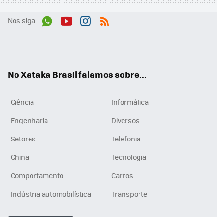
Nos siga
Wh
You
Inst
RSS
ats
tub
agr
App
e
am
No Xataka Brasil falamos sobre...
Ciência
Informática
Engenharia
Diversos
Setores
Telefonia
China
Tecnologia
Comportamento
Carros
Indústria automobilística
Transporte