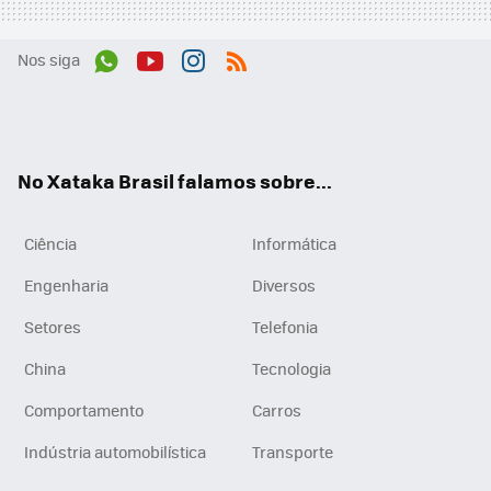
Nos siga
Wh
You
Inst
RSS
ats
tub
agr
App
e
am
No Xataka Brasil falamos sobre...
Ciência
Informática
Engenharia
Diversos
Setores
Telefonia
China
Tecnologia
Comportamento
Carros
Indústria automobilística
Transporte