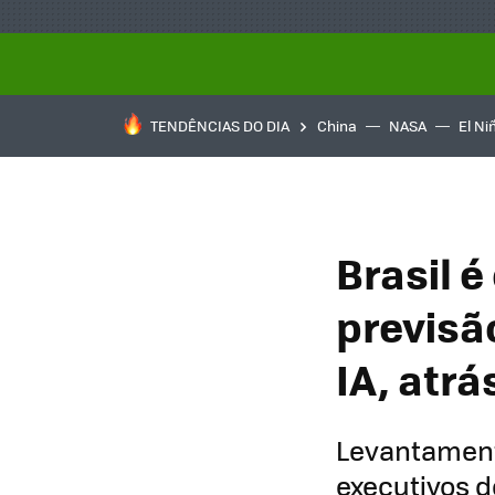
TENDÊNCIAS DO DIA
China
NASA
El Ni
Brasil 
previsã
IA, atrá
Levantamento
executivos d