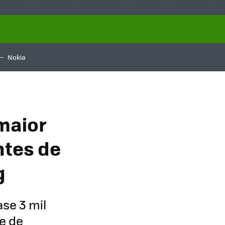
Nokia
 maior
ntes de
g
se 3 mil
te de