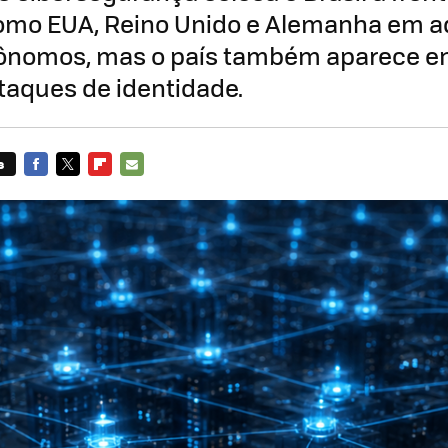
mo EUA, Reino Unido e Alemanha em a
ônomos, mas o país também aparece en
taques de identidade.
s
FACEBOOK
TWITTER
FLIPBOARD
E-
MAIL