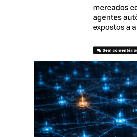
mercados co
agentes aut
expostos a a
Sem comentário