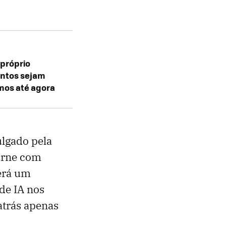
próprio
entos sejam
mos até agora
ulgado pela
urne com
terá um
de IA nos
atrás apenas