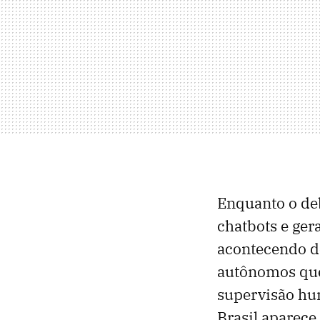
Enquanto o deb
chatbots e ger
acontecendo de
autônomos que
supervisão hum
Brasil aparece