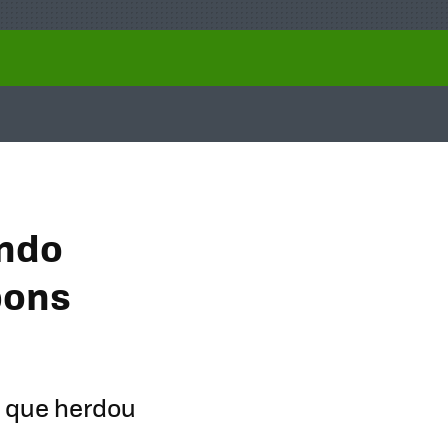
ando
bons
s que herdou