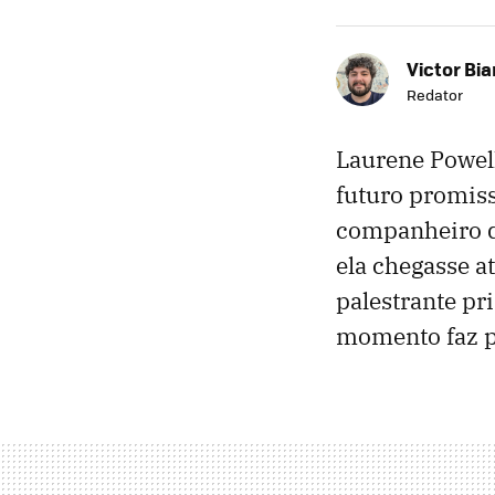
Victor Bi
Redator
Laurene Powel
futuro promiss
companheiro de
ela chegasse a
palestrante pr
momento faz pa