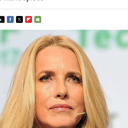
s
FACEBOOK
TWITTER
FLIPBOARD
E-
MAIL