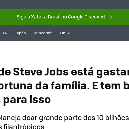
Siga o Xataka Brasil no Google Discover!
IA
Japão
Minecraft
Linux
 de Steve Jobs está gast
ortuna da família. E tem 
 para isso
 planeja doar grande parte dos 10 bilhõe
 filantrópicos