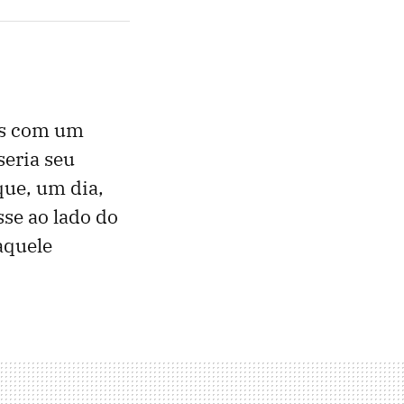
os com um
seria seu
que, um dia,
sse ao lado do
aquele