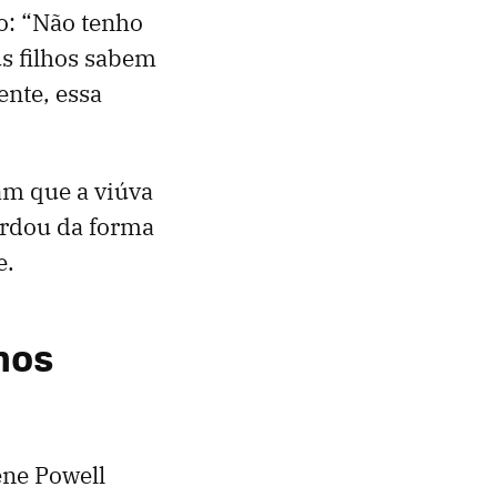
ro: “Não tenho
s filhos sabem
ente, essa
am que a viúva
erdou da forma
e.
 nos
ene Powell