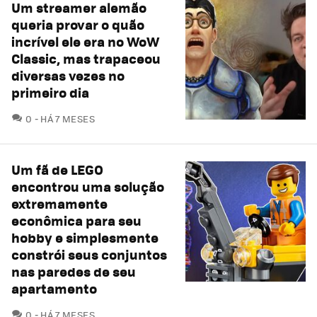
Um streamer alemão
queria provar o quão
incrível ele era no WoW
Classic, mas trapaceou
diversas vezes no
primeiro dia
COMENTÁRIOS
0
HÁ 7 MESES
Um fã de LEGO
encontrou uma solução
extremamente
econômica para seu
hobby e simplesmente
constrói seus conjuntos
nas paredes de seu
apartamento
COMENTÁRIOS
0
HÁ 7 MESES