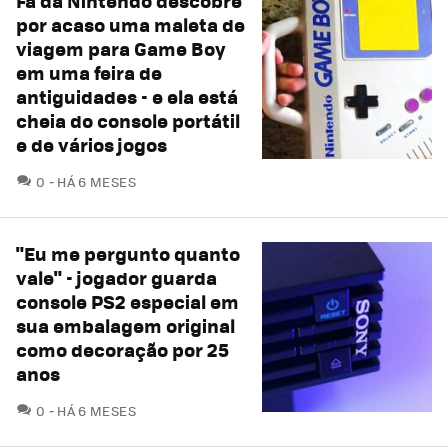
Fã da Nintendo descobre
por acaso uma maleta de
viagem para Game Boy
em uma feira de
antiguidades - e ela está
cheia do console portátil
e de vários jogos
COMENTÁRIOS
0
HÁ 6 MESES
"Eu me pergunto quanto
vale" - jogador guarda
console PS2 especial em
sua embalagem original
como decoração por 25
anos
COMENTÁRIOS
0
HÁ 6 MESES