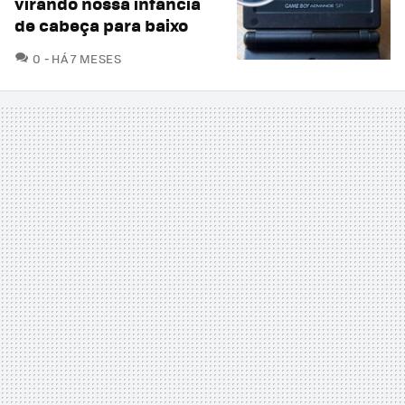
virando nossa infância
de cabeça para baixo
COMENTÁRIOS
0
HÁ 7 MESES