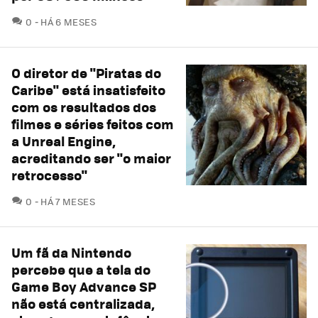
COMENTÁRIOS
0
HÁ 6 MESES
O diretor de "Piratas do
Caribe" está insatisfeito
com os resultados dos
filmes e séries feitos com
a Unreal Engine,
acreditando ser "o maior
retrocesso"
COMENTÁRIOS
0
HÁ 7 MESES
Um fã da Nintendo
percebe que a tela do
Game Boy Advance SP
não está centralizada,