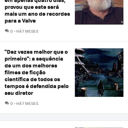
provou que este será
mais um ano de recordes
para a Valve
COMENTÁRIOS
0
HÁ 7 MESES
"Dez vezes melhor que o
primeiro": a sequência
de um dos melhores
filmes de ficção
científica de todos os
tempos é defendida pelo
seu diretor
COMENTÁRIOS
0
HÁ 7 MESES