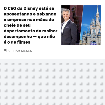
O CEO da Disney está se
aposentando e deixando
a empresa nas mãos do
chefe de seu
departamento de melhor
desempenho — que não
é o de filmes
COMENTÁRIOS
0
HÁ 6 MESES