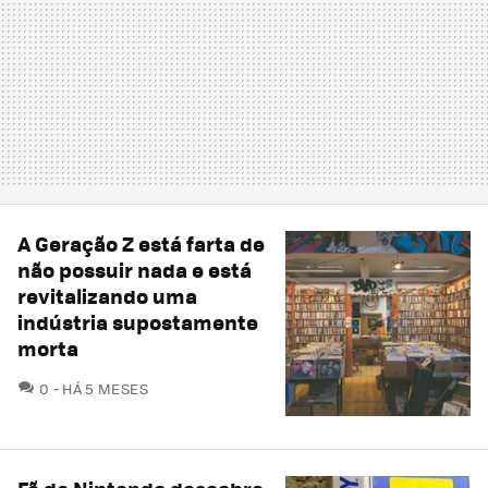
A Geração Z está farta de
não possuir nada e está
revitalizando uma
indústria supostamente
morta
COMENTÁRIOS
0
HÁ 5 MESES