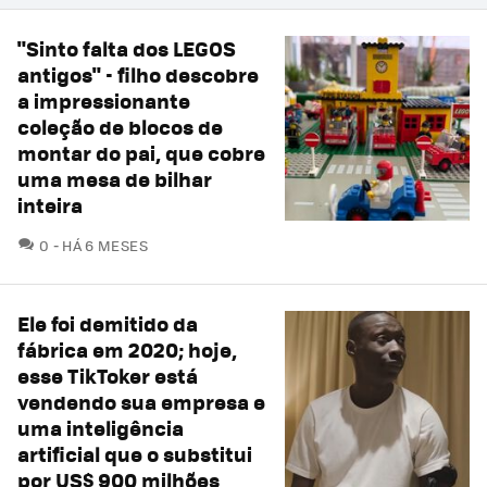
"Sinto falta dos LEGOS
antigos" - filho descobre
a impressionante
coleção de blocos de
montar do pai, que cobre
uma mesa de bilhar
inteira
COMENTÁRIOS
0
HÁ 6 MESES
Ele foi demitido da
fábrica em 2020; hoje,
esse TikToker está
vendendo sua empresa e
uma inteligência
artificial que o substitui
por US$ 900 milhões