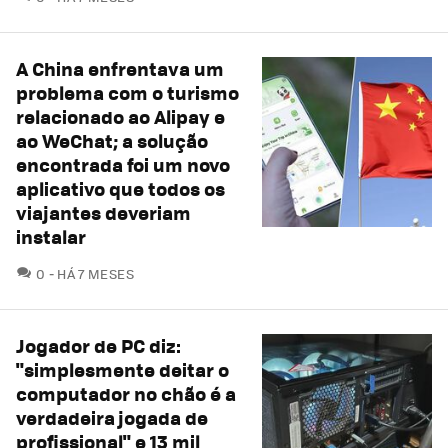
A China enfrentava um
problema com o turismo
relacionado ao Alipay e
ao WeChat; a solução
encontrada foi um novo
aplicativo que todos os
viajantes deveriam
instalar
COMENTÁRIOS
0
HÁ 7 MESES
Jogador de PC diz:
"simplesmente deitar o
computador no chão é a
verdadeira jogada de
profissional" e 13 mil