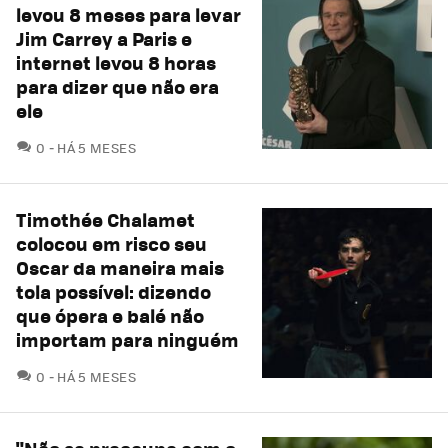
levou 8 meses para levar
Jim Carrey a Paris e
internet levou 8 horas
para dizer que não era
ele
COMENTÁRIOS
0
HÁ 5 MESES
Timothée Chalamet
colocou em risco seu
Oscar da maneira mais
tola possível: dizendo
que ópera e balé não
importam para ninguém
COMENTÁRIOS
0
HÁ 5 MESES