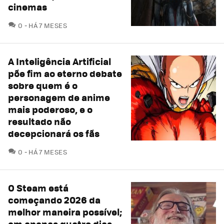
cinemas
COMENTÁRIOS
0
HÁ 7 MESES
A Inteligência Artificial
põe fim ao eterno debate
sobre quem é o
personagem de anime
mais poderoso, e o
resultado não
decepcionará os fãs
COMENTÁRIOS
0
HÁ 7 MESES
O Steam está
começando 2026 da
melhor maneira possível;
em apenas quatro dias,