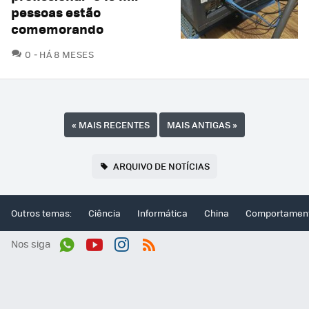
pessoas estão
comemorando
COMENTÁRIOS
0
HÁ 8 MESES
«
MAIS RECENTES
MAIS ANTIGAS
»
ARQUIVO DE NOTÍCIAS
Outros temas:
Ciência
Informática
China
Comportamen
Nos siga
Wh
You
Inst
RSS
ats
tub
agr
App
e
am