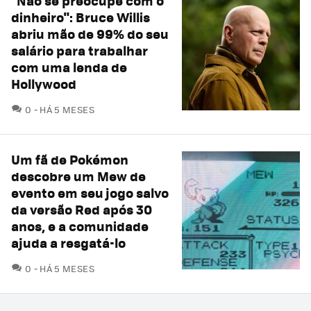
"Não se preocupe com o
dinheiro": Bruce Willis
abriu mão de 99% do seu
salário para trabalhar
com uma lenda de
Hollywood
COMENTÁRIOS
0
HÁ 5 MESES
Um fã de Pokémon
descobre um Mew de
evento em seu jogo salvo
da versão Red após 30
anos, e a comunidade
ajuda a resgatá-lo
COMENTÁRIOS
0
HÁ 5 MESES