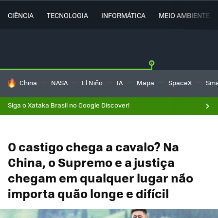
CIÊNCIA
TECNOLOGIA
INFORMÁTICA
MEIO AMBIENTE
TENDÊNCIAS DO DIA
China
NASA
El Niño
IA
Mapa
SpaceX
Sma
Siga o Xataka Brasil no Google Discover!
O castigo chega a cavalo? Na
China, o Supremo e a justiça
chegam em qualquer lugar não
importa quão longe e difícil