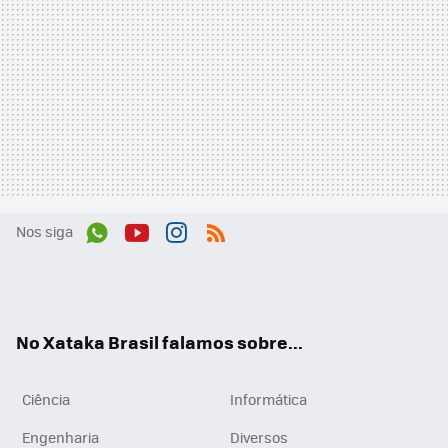
Nos siga
Wh
You
Inst
RSS
ats
tub
agr
App
e
am
No Xataka Brasil falamos sobre...
Ciência
Informática
Engenharia
Diversos