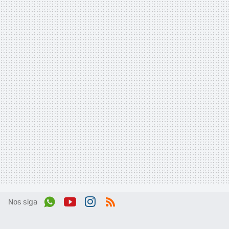
Nos siga
Wh
You
Inst
RSS