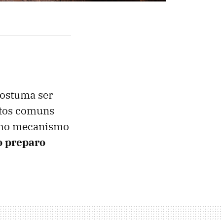
ostuma ser
entos comuns
como mecanismo
o preparo