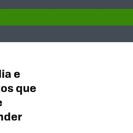
ia e
tos que
e
ender