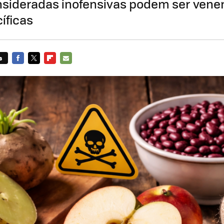
sideradas inofensivas podem ser ven
íficas
s
FACEBOOK
TWITTER
FLIPBOARD
E-
MAIL