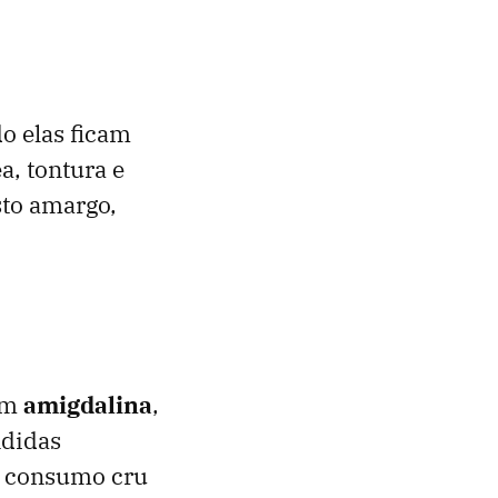
o elas ficam
, tontura e
sto amargo,
êm
amigdalina
,
ndidas
 o consumo cru