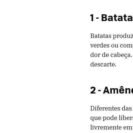
1 - Batat
Batatas prod
verdes ou come
dor de cabeça.
descarte.
2 - Amê
Diferentes da
que pode liber
livremente em 