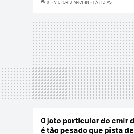
COMENTÁRIOS
0
VICTOR BIANCHIN
HÁ 11 DIAS
O jato particular do emir 
é tão pesado que pista d