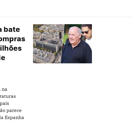
a bate
compras
ilhões
de
, na
raturas
país
não parece
 da Espanha