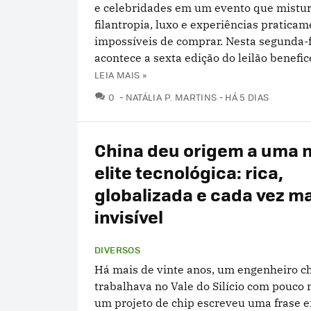
e celebridades em um evento que mistu
filantropia, luxo e experiências pratica
impossíveis de comprar. Nesta segunda-fe
acontece a sexta edição do leilão benefice
LEIA MAIS »
COMENTÁRIOS
0
NATÁLIA P. MARTINS
HÁ 5 DIAS
China deu origem a uma 
elite tecnológica: rica,
globalizada e cada vez m
invisível
DIVERSOS
Há mais de vinte anos, um engenheiro c
trabalhava no Vale do Silício com pouco
um projeto de chip escreveu uma frase 