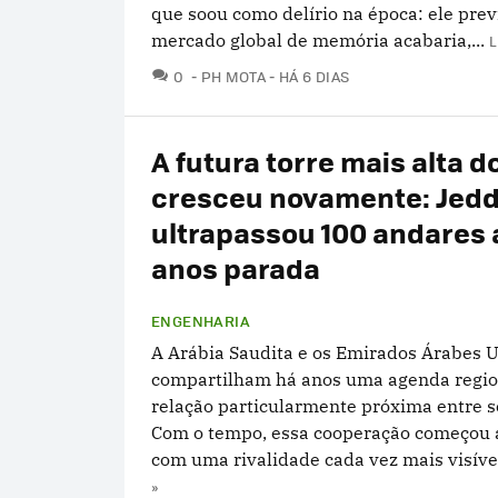
que soou como delírio na época: ele prev
mercado global de memória acabaria,...
L
COMENTÁRIOS
0
PH MOTA
HÁ 6 DIAS
A futura torre mais alta 
cresceu novamente: Jed
ultrapassou 100 andares
anos parada
ENGENHARIA
A Arábia Saudita e os Emirados Árabes 
compartilham há anos uma agenda regio
relação particularmente próxima entre s
Com o tempo, essa cooperação começou a
com uma rivalidade cada vez mais visível:
»