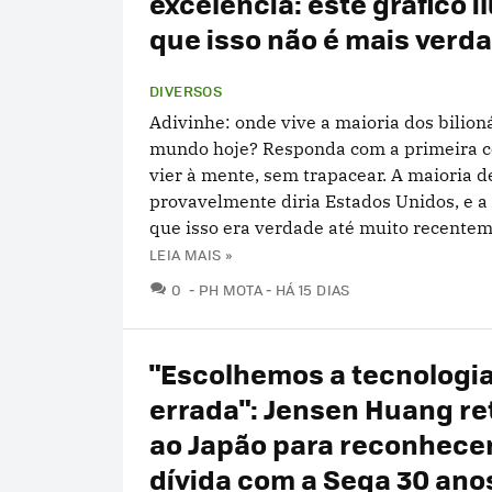
excelência: este gráfico i
que isso não é mais verd
DIVERSOS
Adivinhe: onde vive a maioria dos bilion
mundo hoje? Responda com a primeira c
vier à mente, sem trapacear. A maioria d
provavelmente diria Estados Unidos, e a
que isso era verdade até muito recentem
LEIA MAIS »
COMENTÁRIOS
0
PH MOTA
HÁ 15 DIAS
"Escolhemos a tecnologi
errada": Jensen Huang re
ao Japão para reconhece
dívida com a Sega 30 ano