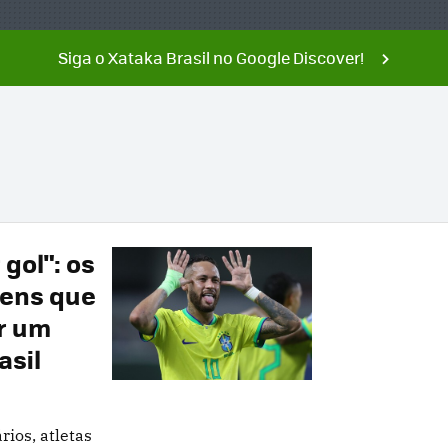
Siga o Xataka Brasil no Google Discover!
 gol": os
tens que
r um
asil
ios, atletas