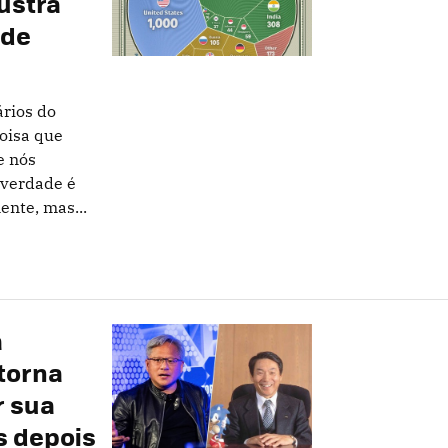
lustra
ade
ários do
oisa que
e nós
 verdade é
ente, mas...
a
torna
r sua
s depois