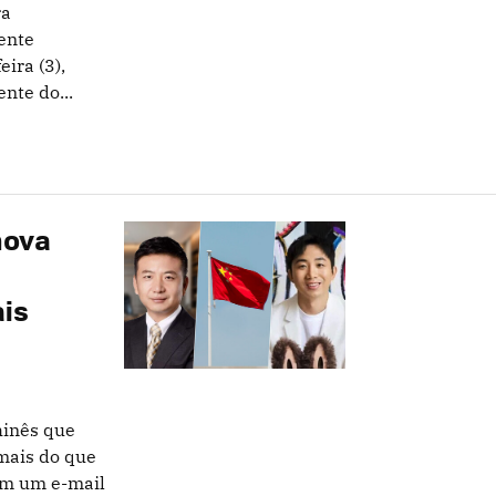
ra
mente
ira (3),
nte do...
nova
ais
hinês que
 mais do que
em um e-mail