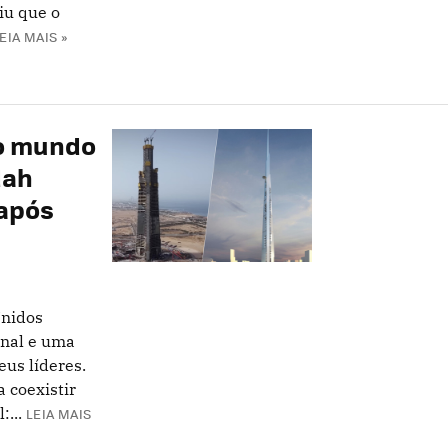
iu que o
EIA MAIS »
do mundo
dah
 após
Unidos
nal e uma
eus líderes.
 coexistir
...
LEIA MAIS