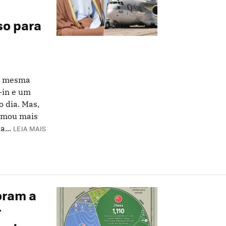
so para
 a mesma
k-in e um
o dia. Mas,
amou mais
...
LEIA MAIS
oram a
r