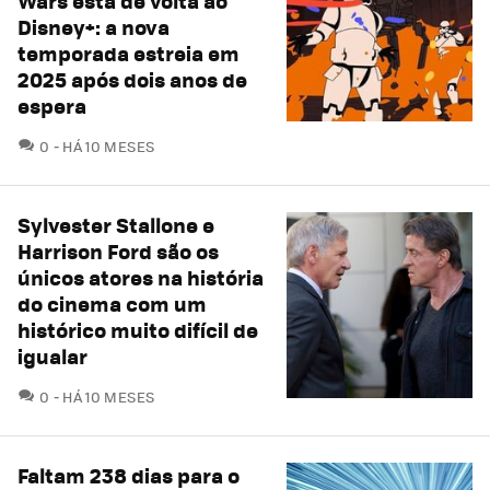
Wars está de volta ao
Disney+: a nova
temporada estreia em
2025 após dois anos de
espera
COMENTÁRIOS
0
HÁ 10 MESES
Sylvester Stallone e
Harrison Ford são os
únicos atores na história
do cinema com um
histórico muito difícil de
igualar
COMENTÁRIOS
0
HÁ 10 MESES
Faltam 238 dias para o