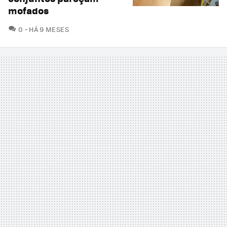
mofados
COMENTÁRIOS
0
HÁ 9 MESES