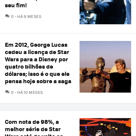
seu fim!
COMENTÁRIOS
0
HÁ 9 MESES
Em 2012, George Lucas
cedeu a licença de Star
Wars para a Disney por
quatro bilhões de
dólares; isso é o que ele
pensa hoje sobre a saga
COMENTÁRIOS
0
HÁ 10 MESES
Com nota de 98%, a
melhor série de Star