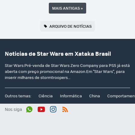
MAIS ANTIGAS
»
ARQUIVO DE NOTÍCIAS
Noticias de Star Wars em Xataka Brasil
Star Wars:Pré-venda de Star Wars Zero Company para PS5 já está
aberta com preço promocional na Amazon.Em "Star Wars", para
inserir milhares de stormtroopers...
Outros temas:
Ciência
Informática
China
Comportamen
Nos siga
Wh
You
Inst
RSS
ats
tub
agr