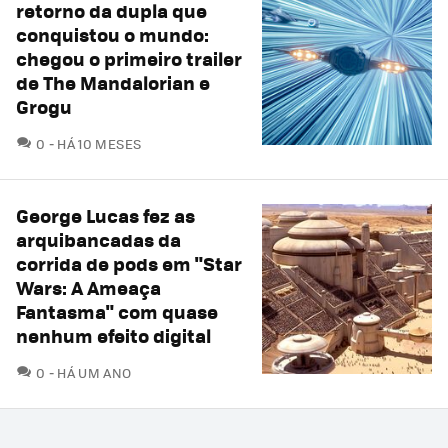
retorno da dupla que
conquistou o mundo:
chegou o primeiro trailer
de The Mandalorian e
Grogu
COMENTÁRIOS
0
HÁ 10 MESES
George Lucas fez as
arquibancadas da
corrida de pods em "Star
Wars: A Ameaça
Fantasma" com quase
nenhum efeito digital
COMENTÁRIOS
0
HÁ UM ANO