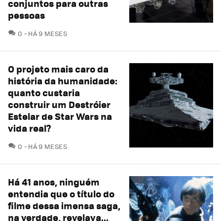
conjuntos para outras
pessoas
COMENTÁRIOS
0
HÁ 9 MESES
O projeto mais caro da
história da humanidade:
quanto custaria
construir um Destróier
Estelar de Star Wars na
vida real?
COMENTÁRIOS
0
HÁ 9 MESES
Há 41 anos, ninguém
entendia que o título do
filme dessa imensa saga,
na verdade, revelava...