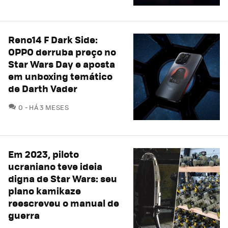
Reno14 F Dark Side:
OPPO derruba preço no
Star Wars Day e aposta
em unboxing temático
de Darth Vader
COMENTÁRIOS
0
HÁ 3 MESES
Em 2023, piloto
ucraniano teve ideia
digna de Star Wars: seu
plano kamikaze
reescreveu o manual de
guerra