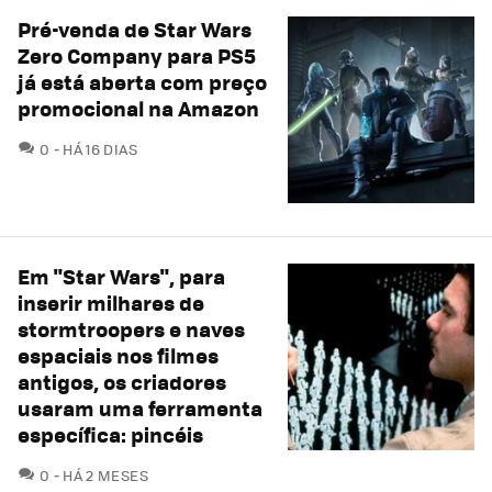
Pré-venda de Star Wars
Zero Company para PS5
já está aberta com preço
promocional na Amazon
COMENTÁRIOS
0
HÁ 16 DIAS
Em "Star Wars", para
inserir milhares de
stormtroopers e naves
espaciais nos filmes
antigos, os criadores
usaram uma ferramenta
específica: pincéis
COMENTÁRIOS
0
HÁ 2 MESES