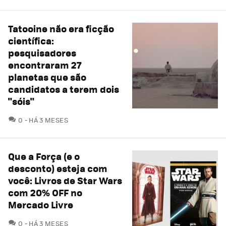
Tatooine não era ficção
científica:
pesquisadores
encontraram 27
planetas que são
candidatos a terem dois
"sóis"
COMENTÁRIOS
0
HÁ 3 MESES
Que a Força (e o
desconto) esteja com
você: Livros de Star Wars
com 20% OFF no
Mercado Livre
COMENTÁRIOS
0
HÁ 3 MESES