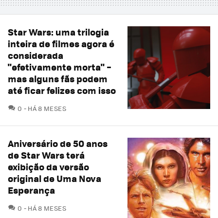
Star Wars: uma trilogia
inteira de filmes agora é
considerada
"efetivamente morta" –
mas alguns fãs podem
até ficar felizes com isso
COMENTÁRIOS
0
HÁ 8 MESES
Aniversário de 50 anos
de Star Wars terá
exibição da versão
original de Uma Nova
Esperança
COMENTÁRIOS
0
HÁ 8 MESES