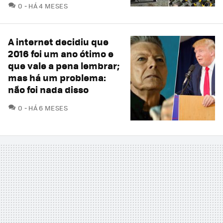
COMENTÁRIOS
0
HÁ 4 MESES
A internet decidiu que
2016 foi um ano ótimo e
que vale a pena lembrar;
mas há um problema:
não foi nada disso
COMENTÁRIOS
0
HÁ 6 MESES