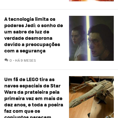
A tecnologia limita os
poderes Jedi: o sonho de
um sabre de luz de
verdade desmorona
devido a preocupações
com a segurança
COMENTÁRIOS
0
HÁ 9 MESES
Um fã de LEGO tira as
naves espaciais de Star
Wars da prateleira pela
primeira vez em mais de
dez anos, e toda a poeira
faz com que os
conjuntos pareçam