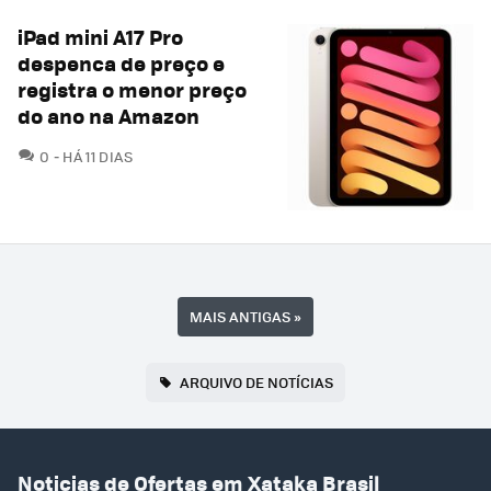
iPad mini A17 Pro
despenca de preço e
registra o menor preço
do ano na Amazon
COMENTÁRIOS
0
HÁ 11 DIAS
MAIS ANTIGAS
»
ARQUIVO DE NOTÍCIAS
Noticias de Ofertas em Xataka Brasil