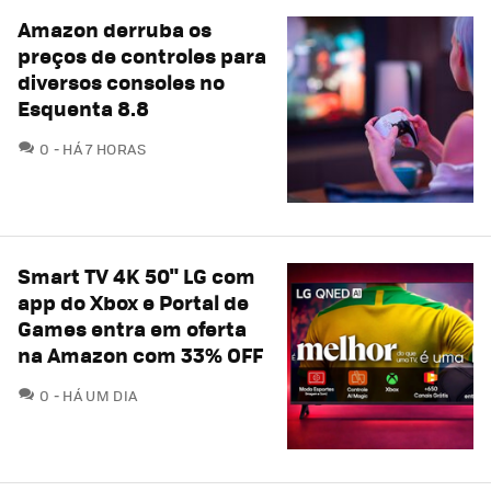
Amazon derruba os
preços de controles para
diversos consoles no
Esquenta 8.8
COMENTÁRIOS
0
HÁ 7 HORAS
Smart TV 4K 50" LG com
app do Xbox e Portal de
Games entra em oferta
na Amazon com 33% OFF
COMENTÁRIOS
0
HÁ UM DIA