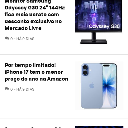
Monitor Samsung
Odyssey G30 24" 144Hz
fica mais barato com
desconto exclusivo no
Mercado Livre
COMENTÁRIOS
0
HÁ 9 DIAS
Por tempo limitado!
iPhone 17 tem o menor
preço do ano na Amazon
COMENTÁRIOS
0
HÁ 9 DIAS