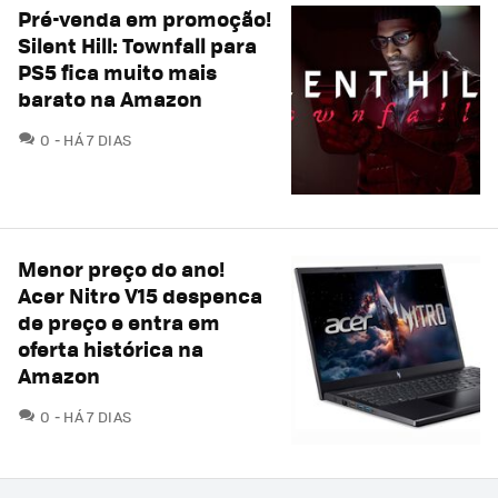
Pré-venda em promoção!
Silent Hill: Townfall para
PS5 fica muito mais
barato na Amazon
COMENTÁRIOS
0
HÁ 7 DIAS
Menor preço do ano!
Acer Nitro V15 despenca
de preço e entra em
oferta histórica na
Amazon
COMENTÁRIOS
0
HÁ 7 DIAS