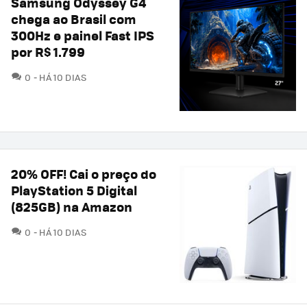
Samsung Odyssey G4
chega ao Brasil com
300Hz e painel Fast IPS
por R$ 1.799
COMENTÁRIOS
0
HÁ 10 DIAS
20% OFF! Cai o preço do
PlayStation 5 Digital
(825GB) na Amazon
COMENTÁRIOS
0
HÁ 10 DIAS