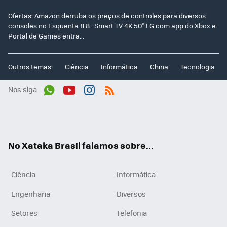
Ofertas: Amazon derruba os preços de controles para diversos
consoles no Esquenta 8.8 . Smart TV 4K 50" LG com app do Xbox e
Portal de Games entra...
Outros temas:
Ciência
Informática
China
Tecnologia
Nos siga
Wh
You
Inst
RSS
ats
tub
agr
App
e
am
No Xataka Brasil falamos sobre...
Ciência
Informática
Engenharia
Diversos
Setores
Telefonia