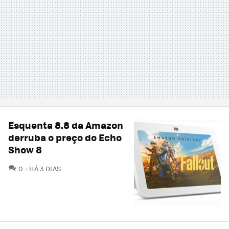
Esquenta 8.8 da Amazon
derruba o preço do Echo
Show 8
COMENTÁRIOS
0
HÁ 3 DIAS