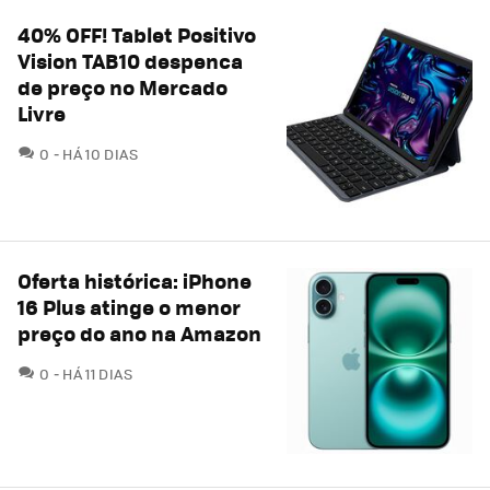
40% OFF! Tablet Positivo
Vision TAB10 despenca
de preço no Mercado
Livre
COMENTÁRIOS
0
HÁ 10 DIAS
Oferta histórica: iPhone
16 Plus atinge o menor
preço do ano na Amazon
COMENTÁRIOS
0
HÁ 11 DIAS