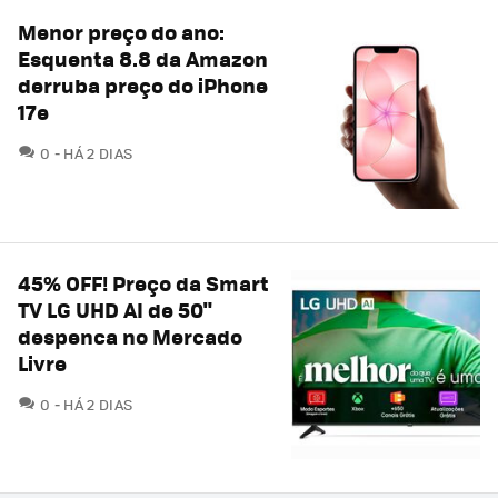
Menor preço do ano:
Esquenta 8.8 da Amazon
derruba preço do iPhone
17e
COMENTÁRIOS
0
HÁ 2 DIAS
45% OFF! Preço da Smart
TV LG UHD AI de 50"
despenca no Mercado
Livre
COMENTÁRIOS
0
HÁ 2 DIAS