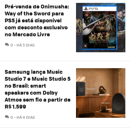
Pré-venda de Onimusha:
Way of the Sword para
PS5 já está disponível
com desconto exclusivo
no Mercado Livre
COMENTÁRIOS
0
HÁ 3 DIAS
Samsung lança Music
Studio 7 e Music Studio 5
no Brasil: smart
speakers com Dolby
Atmos sem fio a partir de
R$ 1.599
COMENTÁRIOS
0
HÁ 4 DIAS