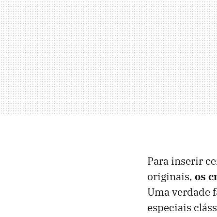
Para inserir c
originais,
os c
Uma verdade fa
especiais cláss