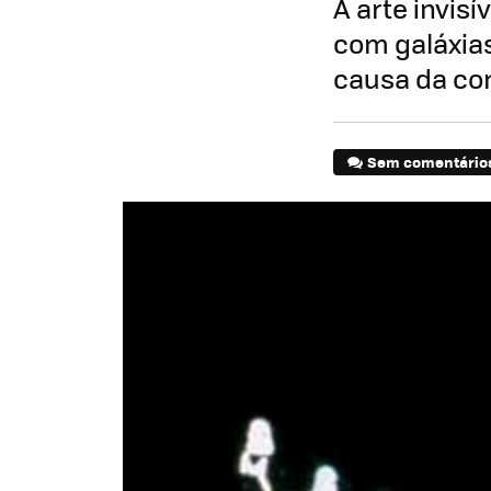
A arte invisí
com galáxias
causa da co
Sem comentário