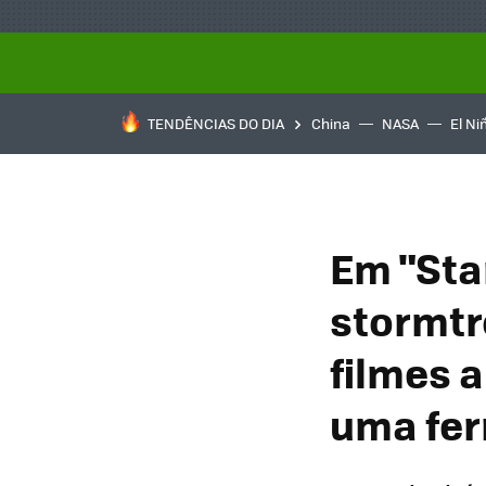
TENDÊNCIAS DO DIA
China
NASA
El Ni
Em "Sta
stormtr
filmes 
uma fer