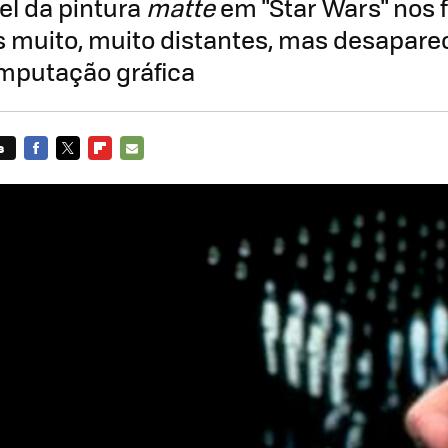
vel da pintura
matte
em "Star Wars" nos 
 muito, muito distantes, mas desapare
mputação gráfica
s
FACEBOOK
TWITTER
FLIPBOARD
E-
MAIL