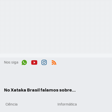
Nos siga
Wh
You
Inst
RSS
ats
tub
agr
App
e
am
No Xataka Brasil falamos sobre...
Ciência
Informática