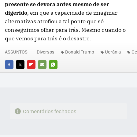
presente se devora antes mesmo de ser
digerido
, em que a capacidade de imaginar
alternativas atrofiou a tal ponto que só
conseguimos olhar para trás. Mesmo quando o
que vemos para trás é o desastre.
ASSUNTOS
Diversos
Donald Trump
Ucrânia
Ge
FACEBOOK
TWITTER
FLIPBOARD
E-
WHATSAPP
MAIL
Comentários fechados