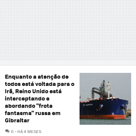
Enquanto a atenção de
todos está voltada para o
Irã, Reino Unido está
interceptando e
abordando "frota
fantasma" russa em
Gibraltar
COMENTÁRIOS
0
HÁ 4 MESES