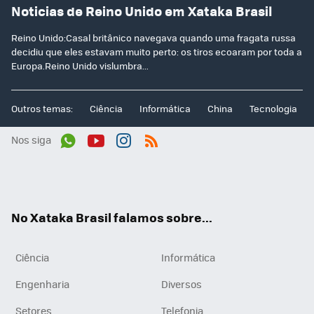
Noticias de Reino Unido em Xataka Brasil
Reino Unido:Casal britânico navegava quando uma fragata russa
decidiu que eles estavam muito perto: os tiros ecoaram por toda a
Europa.Reino Unido vislumbra...
Outros temas:
Ciência
Informática
China
Tecnologia
Nos siga
Wh
You
Inst
RSS
ats
tub
agr
App
e
am
No Xataka Brasil falamos sobre...
Ciência
Informática
Engenharia
Diversos
Setores
Telefonia