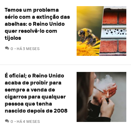
Temos um problema
sério com a extinção das
abelhas: o Reino Unido
quer resolvê-lo com
tijolos
COMENTÁRIOS
0
HÁ 3 MESES
É oficial; o Reino Unido
acaba de proibir para
sempre a venda de
cigarros para qualquer
pessoa que tenha
nascido depois de 2008
COMENTÁRIOS
0
HÁ 4 MESES