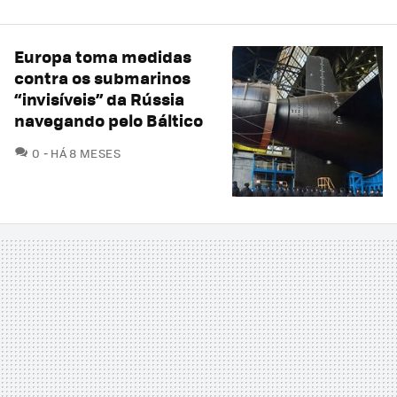
Europa toma medidas
contra os submarinos
“invisíveis” da Rússia
navegando pelo Báltico
COMENTÁRIOS
0
HÁ 8 MESES