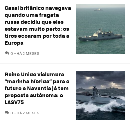
Casal britânico navegava
quando uma fragata
russa decidiu que eles
estavam muito perto: os
tiros ecoaram por toda a
Europa
COMENTÁRIOS
0
HÁ 2 MESES
Reino Unido vislumbra
“marinha híbrida” para o
futuro e Navantia já tem
proposta autônoma: o
LASV75
COMENTÁRIOS
0
HÁ 2 MESES