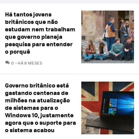
Há tantos jovens
britânicos que não
estudam nem trabalham
que governo planeja
pesquisa para entender
o porquê
COMENTÁRIOS
0
HÁ 8 MESES
Governo britânico está
gastando centenas de
milhões na atualização
de sistemas para o
Windows 10, justamente
agora que o suporte para
o sistema acabou