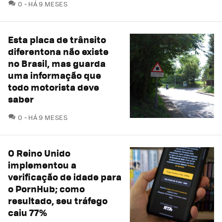
COMENTÁRIOS
0
HÁ 9 MESES
Esta placa de trânsito
diferentona não existe
no Brasil, mas guarda
uma informação que
todo motorista deve
saber
COMENTÁRIOS
0
HÁ 9 MESES
O Reino Unido
implementou a
verificação de idade para
o PornHub; como
resultado, seu tráfego
caiu 77%