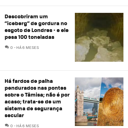
Descobriram um
“iceberg” de gordura no
esgoto de Londres - e ele
pesa 100 toneladas
COMENTÁRIOS
0
HÁ 6 MESES
Há fardos de palha
pendurados nas pontes
sobre o Tâmisa; não é por
acaso; trata-se de um
sistema de segurança
secular
COMENTÁRIOS
0
HÁ 6 MESES