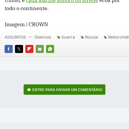
Unido, e
cada alarme sonoro ou sirene
ecoa por
todo o continente.
Imagem | CROWN
ASSUNTOS
Diversos
Guerra
Rússia
Reino Unid
FACEBOOK
TWITTER
FLIPBOARD
E-
WHATSAPP
MAIL
ENTRE PARA ENVIAR UM COMENTÁRIO