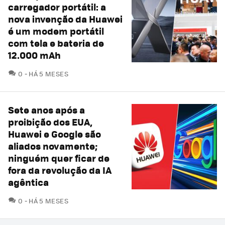
carregador portátil: a
nova invenção da Huawei
é um modem portátil
com tela e bateria de
12.000 mAh
COMENTÁRIOS
0
HÁ 5 MESES
Sete anos após a
proibição dos EUA,
Huawei e Google são
aliados novamente;
ninguém quer ficar de
fora da revolução da IA ​​
agêntica
COMENTÁRIOS
0
HÁ 5 MESES