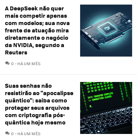
A DeepSeek não quer
mais competir apenas
com modelos; sua nova
frente de atuação mira
diretamente o negócio
da NVIDIA, segundo a
Reuters
COMENTÁRIOS
0
HÁ UM MÊS
Suas senhas não
resistirão ao "apocalipse
quântico": saiba como
proteger seus arquivos
com criptografia pós-
quântica hoje mesmo
COMENTÁRIOS
0
HÁ UM MÊS