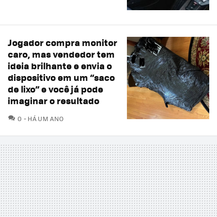
Jogador compra monitor
caro, mas vendedor tem
ideia brilhante e envia o
dispositivo em um “saco
de lixo” e você já pode
imaginar o resultado
COMENTÁRIOS
0
HÁ UM ANO