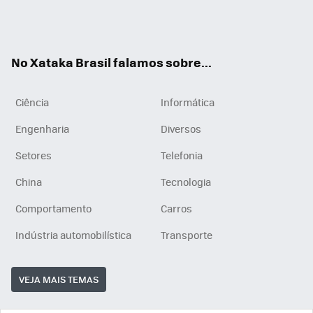
Wh
You
Inst
RSS
ats
tub
agr
App
e
am
No Xataka Brasil falamos sobre...
Ciência
Informática
Engenharia
Diversos
Setores
Telefonia
China
Tecnologia
Comportamento
Carros
Indústria automobilística
Transporte
VEJA MAIS TEMAS