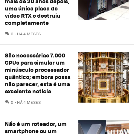
mais de 20 anos depois,
uma única placa de
vídeo RTX o destruiu
completamente
COMENTÁRIOS
0
HÁ 4 MESES
São necessárias 7.000
GPUs para simular um
minúsculo processador
quântico; embora possa
não parecer, esta é uma
excelente notícia
COMENTÁRIOS
0
HÁ 4 MESES
Não é um roteador, um
smartphone ou um