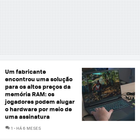
Um fabricante
encontrou uma solução
para os altos preços da
memória RAM: os
jogadores podem alugar
o hardware por meio de
uma assinatura
COMENTÁRIOS
1
HÁ 6 MESES