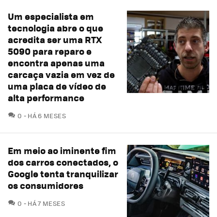
Um especialista em
tecnologia abre o que
acredita ser uma RTX
5090 para reparo e
encontra apenas uma
carcaça vazia em vez de
uma placa de vídeo de
alta performance
COMENTÁRIOS
0
HÁ 6 MESES
Em meio ao iminente fim
dos carros conectados, o
Google tenta tranquilizar
os consumidores
COMENTÁRIOS
0
HÁ 7 MESES