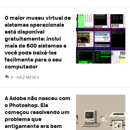
O maior museu virtual de
sistemas operacionais
está disponível
gratuitamente: inclui
mais de 600 sistemas e
você pode baixá-los
facilmente para o seu
computador
COMENTÁRIOS
0
HÁ 2 MESES
A Adobe não nasceu com
o Photoshop. Ela
começou resolvendo um
problema que
antigamente era bem