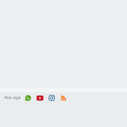
Nos siga
Wh
You
Inst
RSS
ats
tub
agr
App
e
am