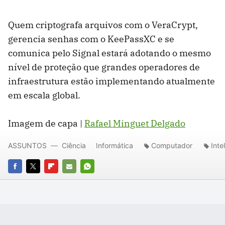
Quem criptografa arquivos com o VeraCrypt,
gerencia senhas com o KeePassXC e se
comunica pelo Signal estará adotando o mesmo
nível de proteção que grandes operadores de
infraestrutura estão implementando atualmente
em escala global.
Imagem de capa |
Rafael Minguet Delgado
ASSUNTOS
Ciência
Informática
Computador
Inte
FACEBOOK
TWITTER
FLIPBOARD
E-
WHATSAPP
MAIL