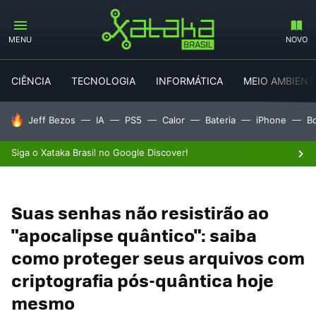
MENU
NOVO
CIÊNCIA
TECNOLOGIA
INFORMÁTICA
MEIO AMBIENT
TENDÊNCIAS DO DIA
Jeff Bezos
IA
PS5
Calor
Bateria
iPhone
B
Siga o Xataka Brasil no Google Discover!
Suas senhas não resistirão ao
"apocalipse quântico": saiba
como proteger seus arquivos com
criptografia pós-quântica hoje
mesmo