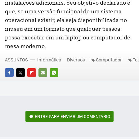
instalações adicionais. Seu objetivo declarado é
que, se uma versão funcional de um sistema
operacional existir, ela seja disponibilizada no
museu em um formato que qualquer pessoa
possa executar em um laptop ou computador de
mesa moderno.
ASSUNTOS
Informática
Diversos
Computador
Te
FACEBOOK
TWITTER
FLIPBOARD
E-
WHATSAPP
MAIL
ENTRE PARA ENVIAR UM COMENTÁRIO