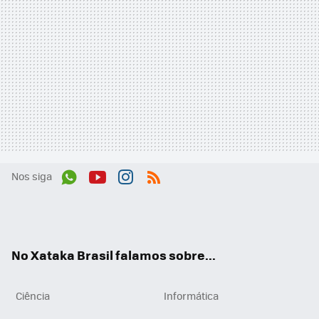
Nos siga
Wh
You
Inst
RSS
ats
tub
agr
App
e
am
No Xataka Brasil falamos sobre...
Ciência
Informática