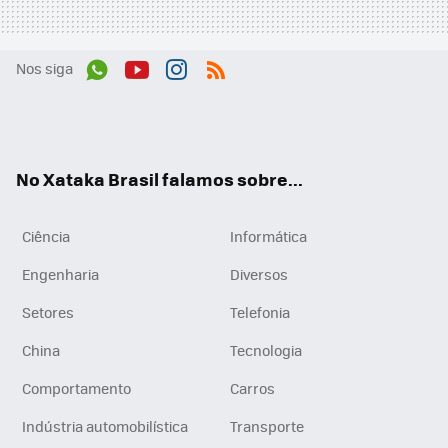
Nos siga
Wh
You
Inst
RSS
ats
tub
agr
App
e
am
No Xataka Brasil falamos sobre...
Ciência
Informática
Engenharia
Diversos
Setores
Telefonia
China
Tecnologia
Comportamento
Carros
Indústria automobilística
Transporte