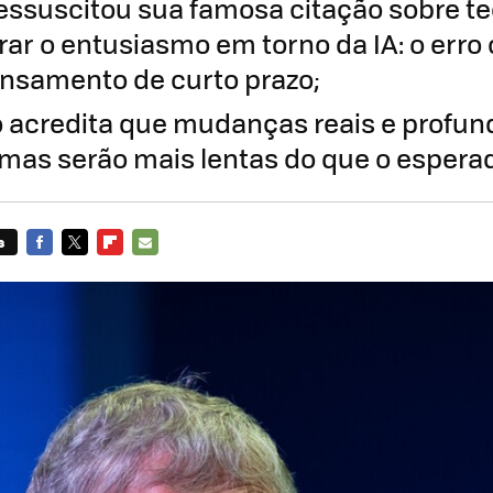
 ressuscitou sua famosa citação sobre t
ar o entusiasmo em torno da IA: o erro
nsamento de curto prazo;
io acredita que mudanças reais e profu
 mas serão mais lentas do que o espera
s
FACEBOOK
TWITTER
FLIPBOARD
E-
MAIL