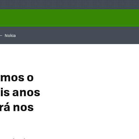
Nokia
amos o
is anos
rá nos