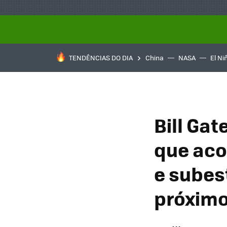
TENDÊNCIAS DO DIA
China
NASA
El Ni
Bill Ga
que aco
e subes
próximo