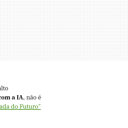
lto
com a IA
, não é
rada do Futuro"