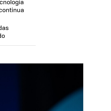
ecnologia
 continua
ndas
do