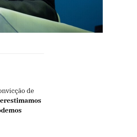
onvicção de
perestimamos
podemos