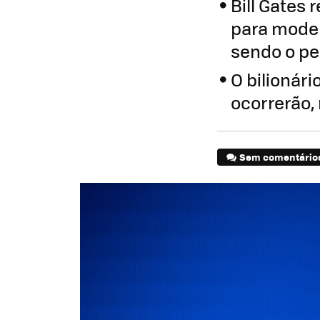
Bill Gates
para moder
sendo o pe
O bilionár
ocorrerão,
Sem comentário