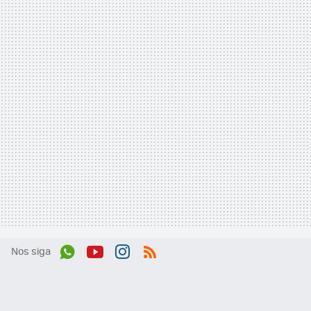
Nos siga
Wh
You
Inst
RSS
ats
tub
agr