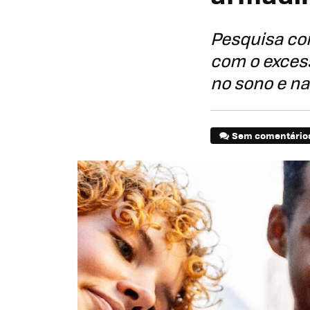
Pesquisa co
com o excess
no sono e n
Sem comentário