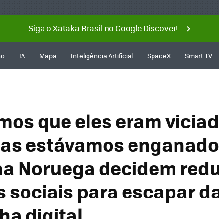
Siga o Xataka Brasil no Google Discover!
ño
IA
Mapa
Inteligência Artificial
SpaceX
Smart TV
os que eles eram vicia
mas estávamos enganado
na Noruega decidem redu
s sociais para escapar d
ha digital