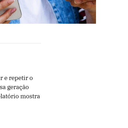
r e repetir o
sa geração
latório mostra