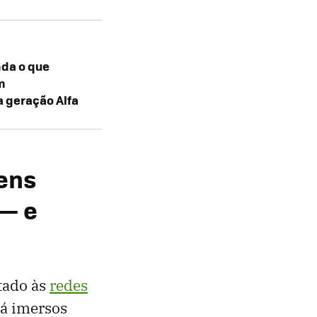
nda o que
m
geração Alfa
vens
 — e
ctado às
redes
já imersos