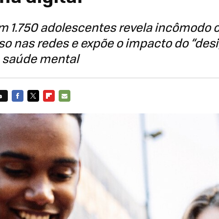
m 1.750 adolescentes revela incômodo 
o nas redes e expõe o impacto do “desi
a saúde mental
s
FACEBOOK
TWITTER
FLIPBOARD
E-
MAIL