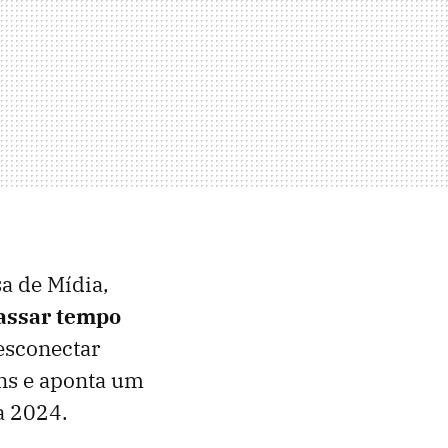
a de Mídia,
assar tempo
esconectar
ens e aponta um
a 2024.