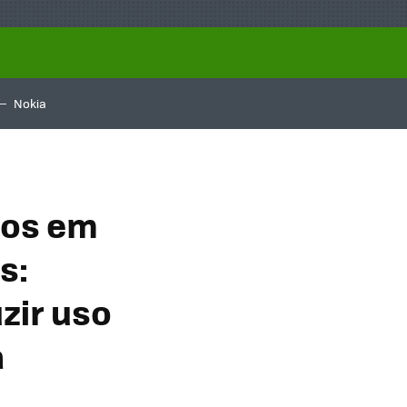
Nokia
dos em
s:
zir uso
a