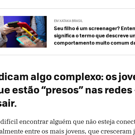
EM XATAKA BRASIL
Seu filho é um screenager? Ente
significa o termo que descreve u
comportamento muito comum da 
dicam algo complexo: os jo
e estão “presos” nas redes
air.
 difícil encontrar alguém que não esteja cone
ialmente entre os mais jovens, que cresceram 