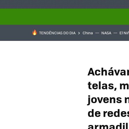
TENDÊNCIAS DO DIA
China
NASA
El Ni
Achávam
telas, 
jovens 
de rede
armadil