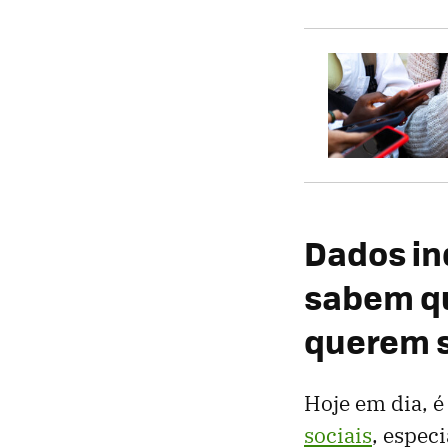
Dados in
sabem qu
querem s
Hoje em dia, é
sociais
, espec