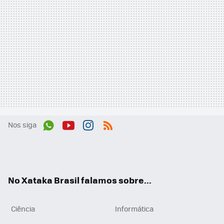
Nos siga
Wh
You
Inst
RSS
ats
tub
agr
App
e
am
No Xataka Brasil falamos sobre...
Ciência
Informática