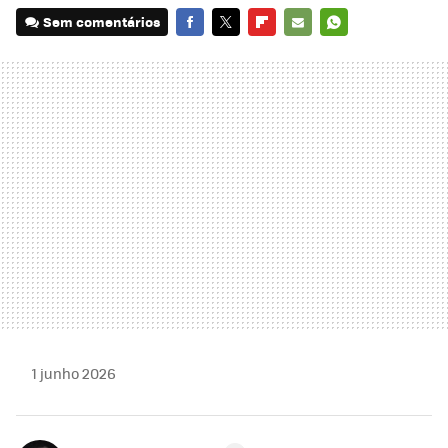
Sem comentários
FACEBOOK
TWITTER
FLIPBOARD
E-
WHATSAPP
MAIL
1 junho 2026