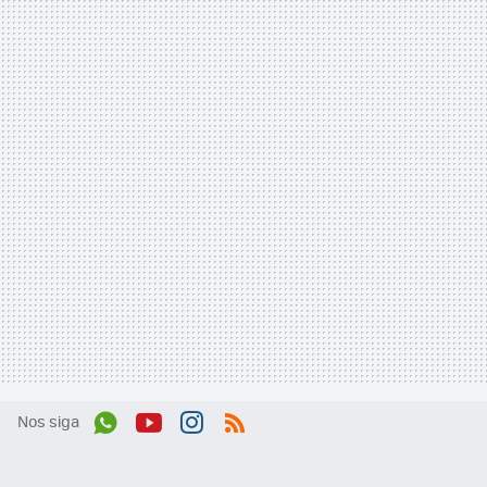
Nos siga
Wh
You
Inst
RSS