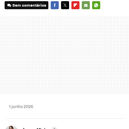
Sem comentários
FACEBOOK
TWITTER
FLIPBOARD
E-
WHATSAPP
MAIL
1 junho 2026