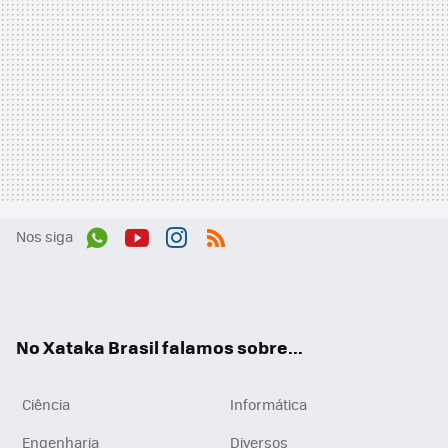
Nos siga
Wh
You
Inst
RSS
ats
tub
agr
App
e
am
No Xataka Brasil falamos sobre...
Ciência
Informática
Engenharia
Diversos