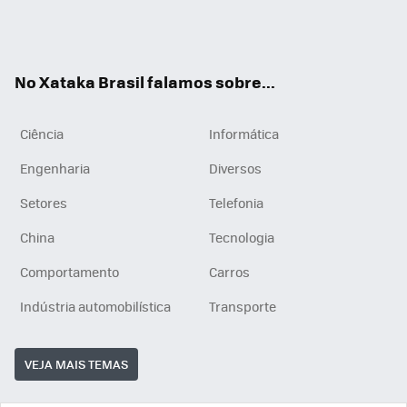
Wh
You
Inst
RSS
ats
tub
agr
App
e
am
No Xataka Brasil falamos sobre...
Ciência
Informática
Engenharia
Diversos
Setores
Telefonia
China
Tecnologia
Comportamento
Carros
Indústria automobilística
Transporte
VEJA MAIS TEMAS