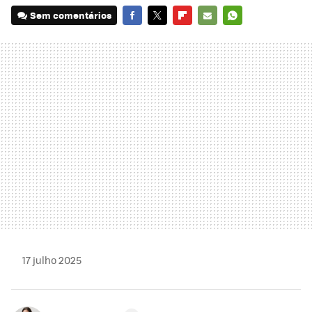
Sem comentários
FACEBOOK
TWITTER
FLIPBOARD
E-
WHATSAPP
MAIL
17 julho 2025