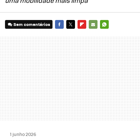
uma mobilidade mais limpa
Sem comentários
FACEBOOK
TWITTER
FLIPBOARD
E-
WHATSAPP
MAIL
1 junho 2026