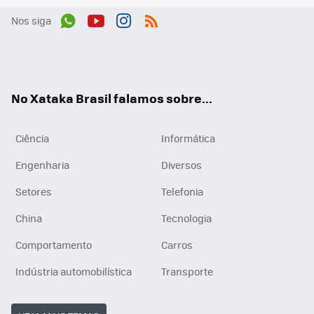
Nos siga
Wh
You
Inst
RSS
ats
tub
agr
App
e
am
No Xataka Brasil falamos sobre...
Ciência
Informática
Engenharia
Diversos
Setores
Telefonia
China
Tecnologia
Comportamento
Carros
Indústria automobilística
Transporte