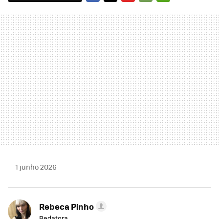
FACEBOOK
TWITTER
FLIPBOARD
E-
WHATSAPP
MAIL
1 junho 2026
Rebeca Pinho
Redatora