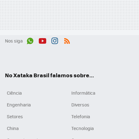
Nos siga
Wh
You
Inst
RSS
ats
tub
agr
App
e
am
No Xataka Brasil falamos sobre...
Ciência
Informática
Engenharia
Diversos
Setores
Telefonia
China
Tecnologia