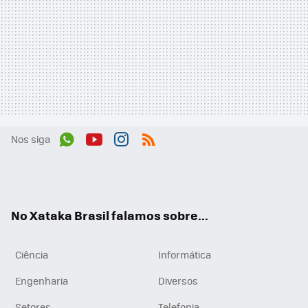
Nos siga
Wh
You
Inst
RSS
ats
tub
agr
App
e
am
No Xataka Brasil falamos sobre...
Ciência
Informática
Engenharia
Diversos
Setores
Telefonia