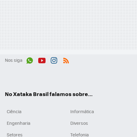
Nos siga
Wh
You
Inst
RSS
ats
tub
agr
App
e
am
No Xataka Brasil falamos sobre...
Ciência
Informática
Engenharia
Diversos
Setores
Telefonia