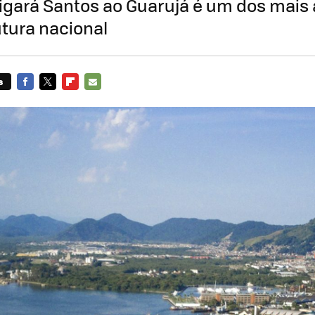
ligará Santos ao Guarujá é um dos mais
utura nacional
s
FACEBOOK
TWITTER
FLIPBOARD
E-
MAIL