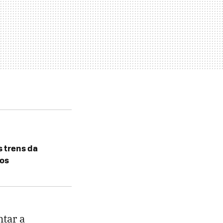
s trens da
os
tar a