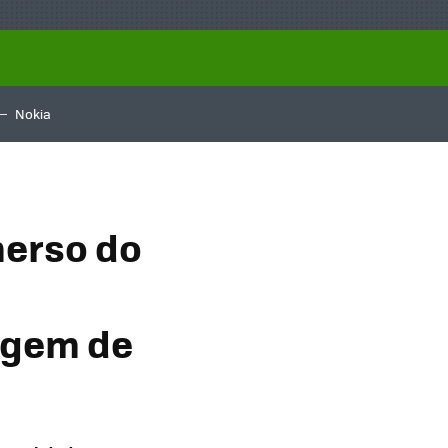
Nokia
merso do
agem de