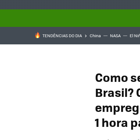
TENDÊNCIAS DO DIA
China
NASA
El Ni
Como se
Brasil?
emprego
1 hora 