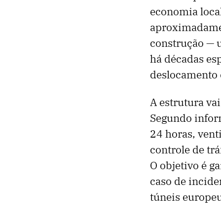
economia local
aproximadament
construção — u
há décadas esp
deslocamento e
A estrutura va
Segundo inform
24 horas, vent
controle de tr
O objetivo é g
caso de incide
túneis europeu