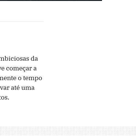
ambiciosas da
eve começar a
amente o tempo
evar até uma
tos.