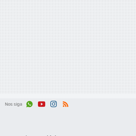
Nos siga
Wh
You
Inst
RSS
ats
tub
agr
App
e
am