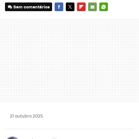
Sem comentários
FACEBOOK
TWITTER
FLIPBOARD
E-
WHATSAPP
MAIL
21 outubro 2025