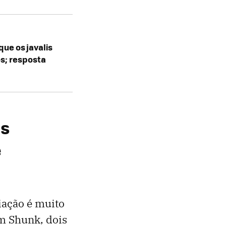
ue os javalis
s; resposta
os
e
iação é muito
m Shunk, dois