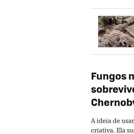
Fungos m
sobreviv
Chernob
A ideia de usa
criativa. Ela