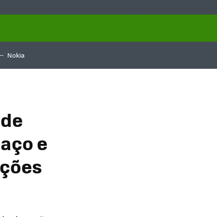
Nokia
 de
paço e
ações