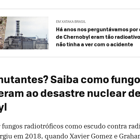
EM XATAKA BRASIL
Há anos nos perguntávamos por q
de Chernobyl eram tão radioativo
não tinha a ver com o acidente
utantes? Saiba como fung
eram ao desastre nuclear d
yl
r fungos radiotróficos como escudo contra rad
 surgiu em 2018, quando Xavier Gomez e Graha