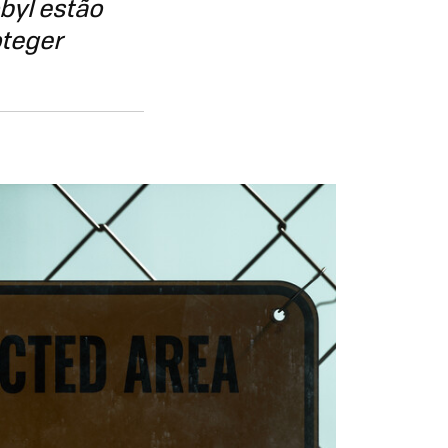
byl estão
oteger