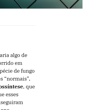
ria algo de
corrido em
pécie de fungo
os “normais”,
ossíntese
, que
ue esses
nseguiram
mano.