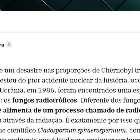
ra
 um desastre nas proporções de Chernobyl tra
stou do pior acidente nuclear da história, o
 Ucrânia, em 1986, foram encontrados uma es
: os
fungos radiotróficos
. Diferente dos fung
 alimenta de um processo chamado de radi
 através da radiação. É exatamente por isso q
e científico
Cladosporium sphaerospermum
, co
se ambiente que é letal para qualquer ser hu