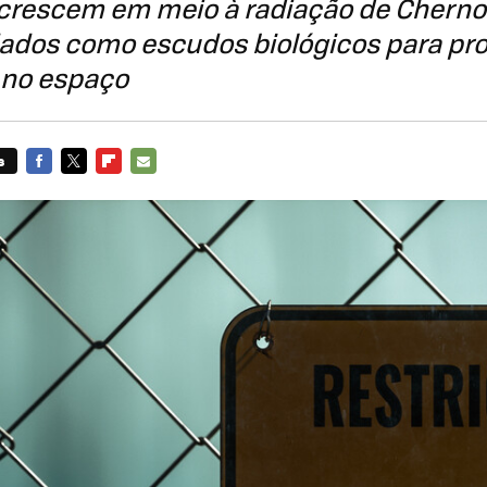
crescem em meio à radiação de Cherno
ados como escudos biológicos para pr
 no espaço
s
FACEBOOK
TWITTER
FLIPBOARD
E-
MAIL