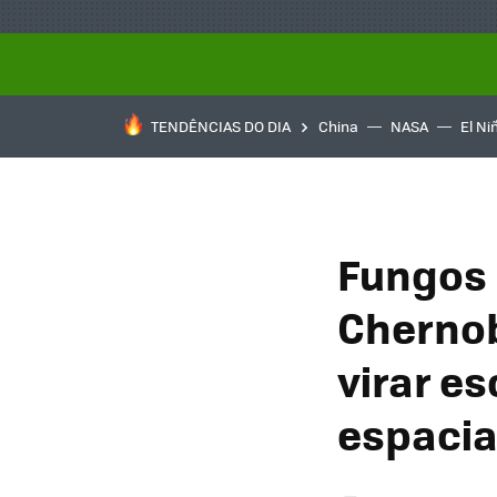
TENDÊNCIAS DO DIA
China
NASA
El Ni
Fungos 
Chernob
virar e
espacia