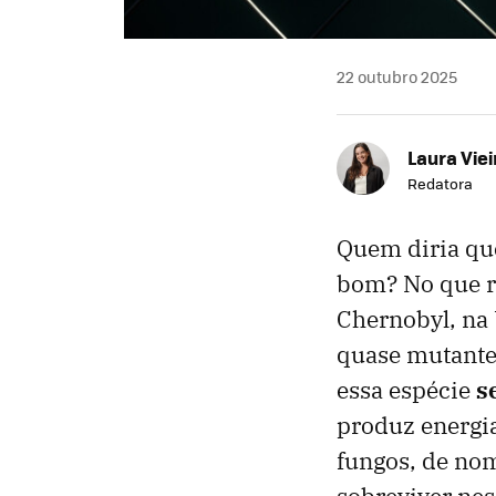
22 outubro 2025
Laura Viei
Redatora
Quem diria que
bom? No que re
Chernobyl, na
quase mutante
essa espécie
se
produz energia
fungos, de nom
sobreviver nes