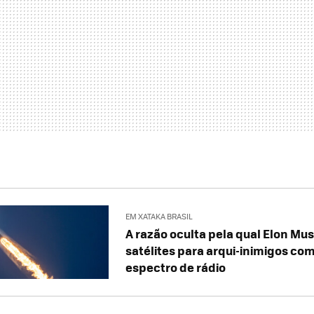
EM XATAKA BRASIL
A razão oculta pela qual Elon Mu
satélites para arqui-inimigos com
espectro de rádio