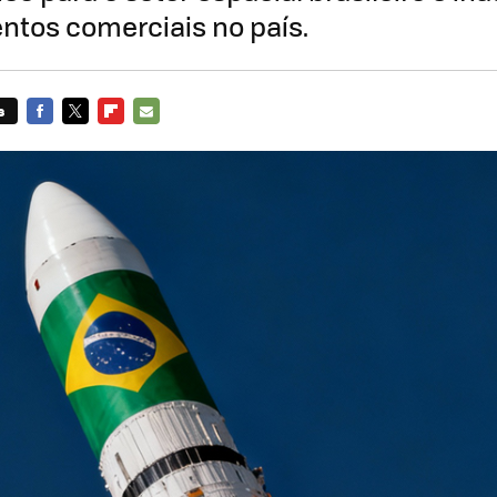
ntos comerciais no país.
s
FACEBOOK
TWITTER
FLIPBOARD
E-
MAIL