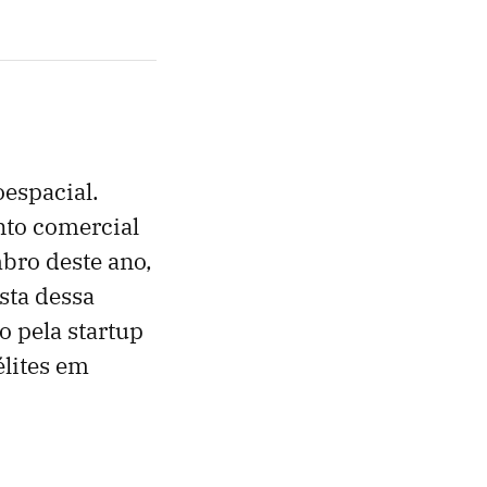
oespacial.
nto comercial
bro deste ano,
sta dessa
 pela startup
élites em