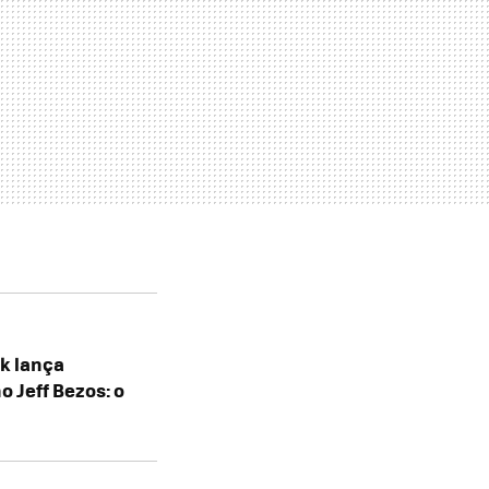
sk lança
o Jeff Bezos: o