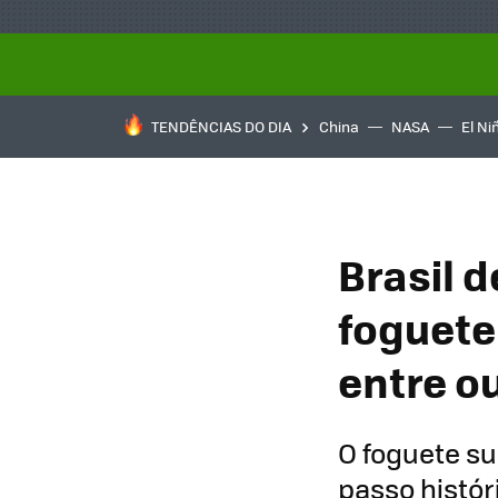
TENDÊNCIAS DO DIA
China
NASA
El Ni
Brasil 
foguete
entre o
O foguete s
passo históri