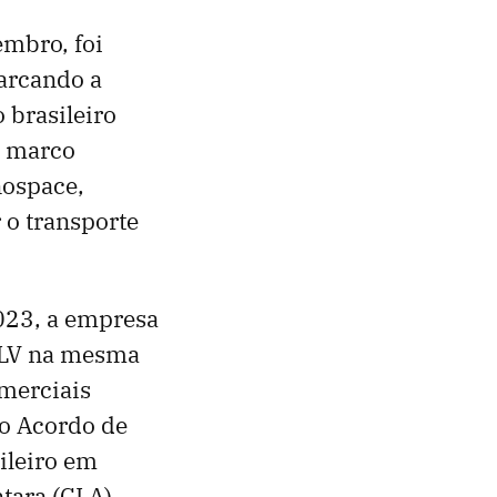
embro, foi
marcando a
 brasileiro
m marco
nospace,
 o transporte
2023, a empresa
TLV na mesma
omerciais
ao Acordo de
ileiro em
tara (CLA)