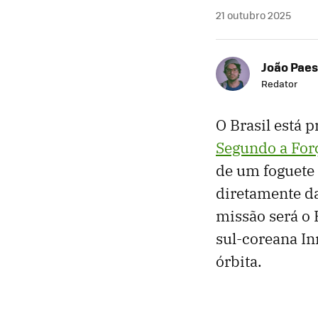
21 outubro 2025
João Paes
Redator
O Brasil está 
Segundo a Forç
de um foguete 
diretamente da
missão será o 
sul-coreana In
órbita.