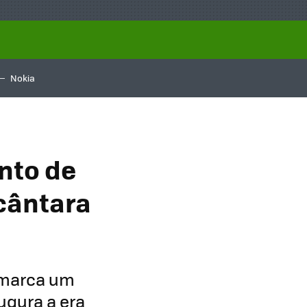
Nokia
nto de
cântara
 marca um
augura a era