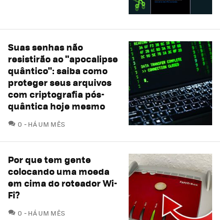
Suas senhas não
resistirão ao "apocalipse
quântico": saiba como
proteger seus arquivos
com criptografia pós-
quântica hoje mesmo
COMENTÁRIOS
0
HÁ UM MÊS
Por que tem gente
colocando uma moeda
em cima do roteador Wi-
Fi?
COMENTÁRIOS
0
HÁ UM MÊS