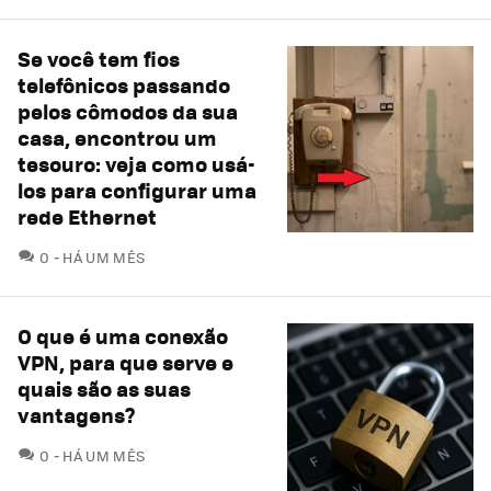
Se você tem fios
telefônicos passando
pelos cômodos da sua
casa, encontrou um
tesouro: veja como usá-
los para configurar uma
rede Ethernet
COMENTÁRIOS
0
HÁ UM MÊS
O que é uma conexão
VPN, para que serve e
quais são as suas
vantagens?
COMENTÁRIOS
0
HÁ UM MÊS