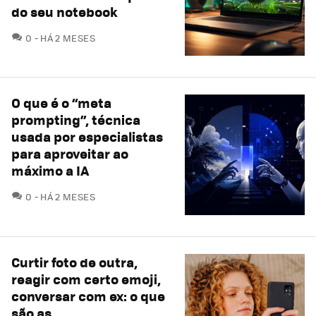
do seu notebook
COMENTÁRIOS
0
HÁ 2 MESES
O que é o “meta
prompting”, técnica
usada por especialistas
para aproveitar ao
máximo a IA
COMENTÁRIOS
0
HÁ 2 MESES
Curtir foto de outra,
reagir com certo emoji,
conversar com ex: o que
são as