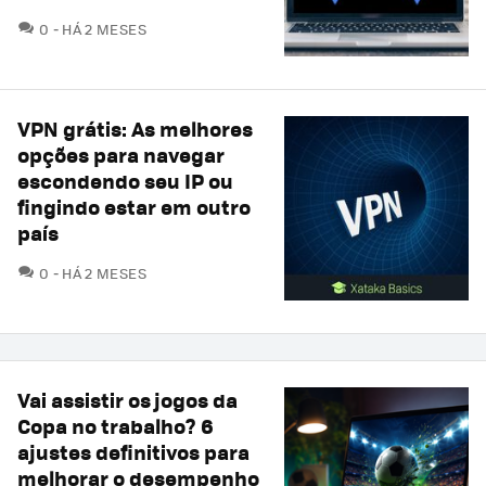
COMENTÁRIOS
0
HÁ 2 MESES
VPN grátis: As melhores
opções para navegar
escondendo seu IP ou
fingindo estar em outro
país
COMENTÁRIOS
0
HÁ 2 MESES
Vai assistir os jogos da
Copa no trabalho? 6
ajustes definitivos para
melhorar o desempenho