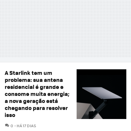
A Starlink tem um
problema: sua antena
residencial é grande e
consome muita energia;
a nova geração está
chegando para resolver
isso
COMENTÁRIOS
0
HÁ 17 DIAS