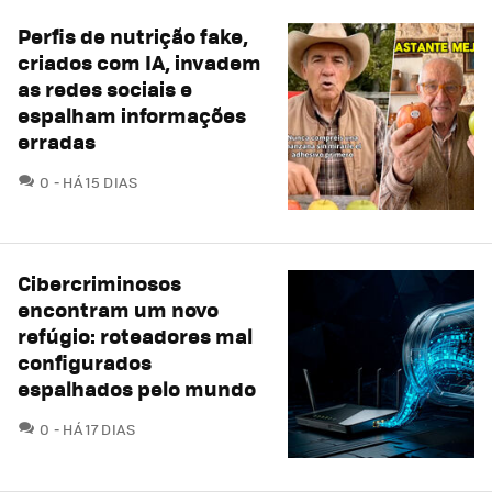
Perfis de nutrição fake,
criados com IA, invadem
as redes sociais e
espalham informações
erradas
COMENTÁRIOS
0
HÁ 15 DIAS
Cibercriminosos
encontram um novo
refúgio: roteadores mal
configurados
espalhados pelo mundo
COMENTÁRIOS
0
HÁ 17 DIAS