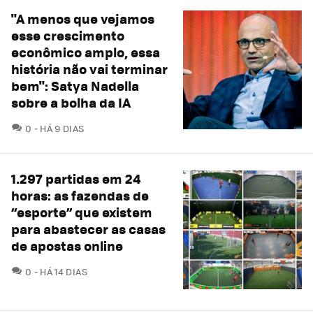
"A menos que vejamos
esse crescimento
econômico amplo, essa
história não vai terminar
bem": Satya Nadella
sobre a bolha da IA
COMENTÁRIOS
0
HÁ 9 DIAS
1.297 partidas em 24
horas: as fazendas de
“esporte” que existem
para abastecer as casas
de apostas online
COMENTÁRIOS
0
HÁ 14 DIAS