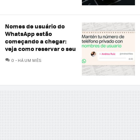
Nomes de usuário do
WhatsApp estão
começando a chegar:
veja como reservar o seu
COMENTÁRIOS
0
HÁ UM MÊS