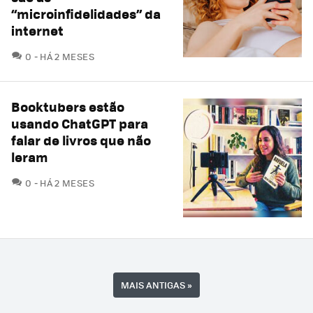
“microinfidelidades” da
internet
COMENTÁRIOS
0
HÁ 2 MESES
Booktubers estão
usando ChatGPT para
falar de livros que não
leram
COMENTÁRIOS
0
HÁ 2 MESES
MAIS ANTIGAS
»