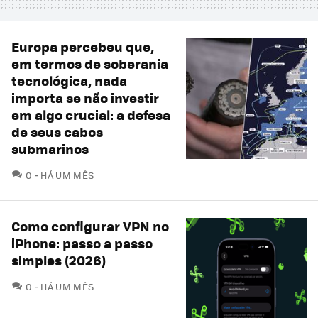
Europa percebeu que,
em termos de soberania
tecnológica, nada
importa se não investir
em algo crucial: a defesa
de seus cabos
submarinos
COMENTÁRIOS
0
HÁ UM MÊS
Como configurar VPN no
iPhone: passo a passo
simples (2026)
COMENTÁRIOS
0
HÁ UM MÊS