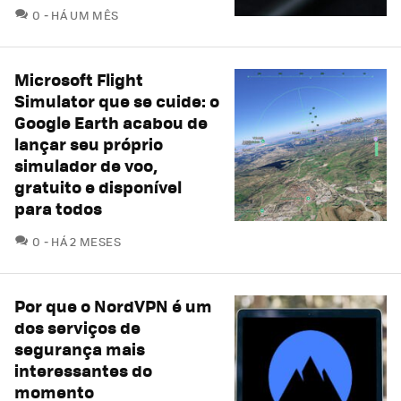
COMENTÁRIOS
0
HÁ UM MÊS
Microsoft Flight
Simulator que se cuide: o
Google Earth acabou de
lançar seu próprio
simulador de voo,
gratuito e disponível
para todos
COMENTÁRIOS
0
HÁ 2 MESES
Por que o NordVPN é um
dos serviços de
segurança mais
interessantes do
momento