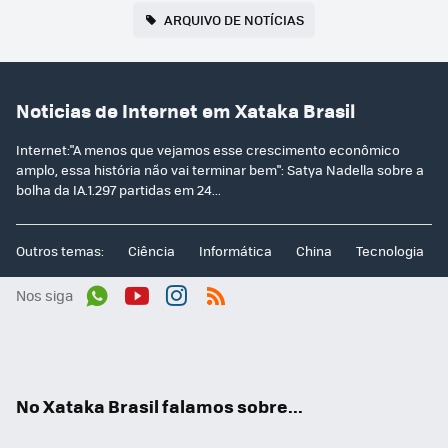
ARQUIVO DE NOTÍCIAS
Noticias de Internet em Xataka Brasil
Internet:"A menos que vejamos esse crescimento econômico
amplo, essa história não vai terminar bem": Satya Nadella sobre a
bolha da IA.1.297 partidas em 24...
Outros temas:
Ciência
Informática
China
Tecnologia
Nos siga
Wh
You
Inst
RSS
ats
tub
agr
App
e
am
No Xataka Brasil falamos sobre...