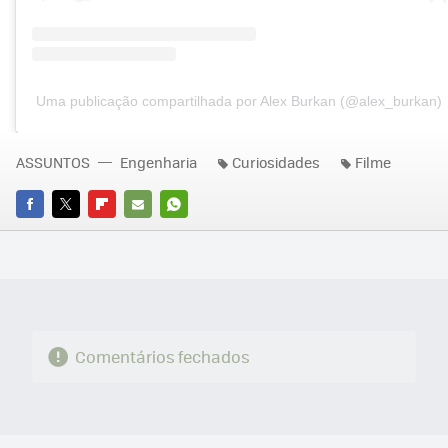
Uma publicação compartilhada por Alex Burkan (@alex_burkan)
ASSUNTOS
Engenharia
Curiosidades
Filme
FACEBOOK
TWITTER
FLIPBOARD
E-
WHATSAPP
MAIL
Comentários fechados