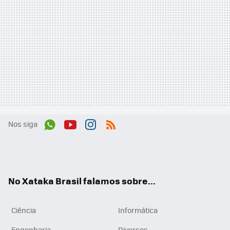
Nos siga
Wh
You
Inst
RSS
ats
tub
agr
App
e
am
No Xataka Brasil falamos sobre...
Ciência
Informática
Engenharia
Diversos