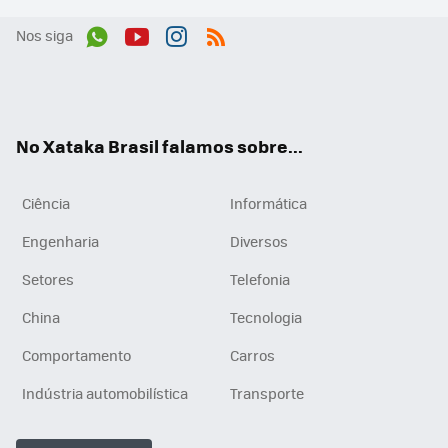
Nos siga
Wh
You
Inst
RSS
ats
tub
agr
App
e
am
No Xataka Brasil falamos sobre...
Ciência
Informática
Engenharia
Diversos
Setores
Telefonia
China
Tecnologia
Comportamento
Carros
Indústria automobilística
Transporte