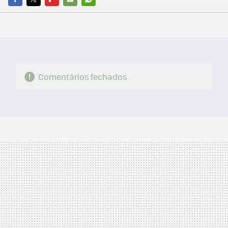
FACEBOOK
TWITTER
FLIPBOARD
E-
WHATSAPP
MAIL
Comentários fechados