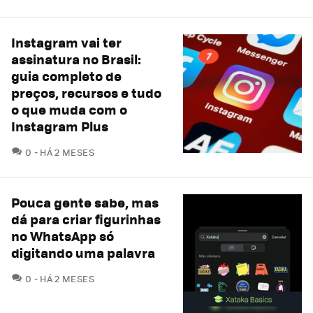
Instagram vai ter
assinatura no Brasil:
guia completo de
preços, recursos e tudo
o que muda com o
Instagram Plus
COMENTÁRIOS
0
HÁ 2 MESES
Pouca gente sabe, mas
dá para criar figurinhas
no WhatsApp só
digitando uma palavra
COMENTÁRIOS
0
HÁ 2 MESES