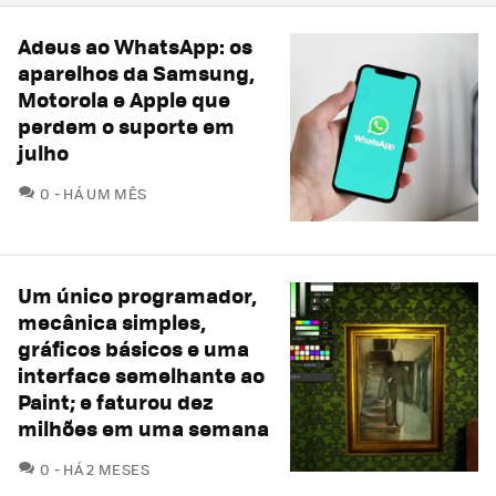
Adeus ao WhatsApp: os
aparelhos da Samsung,
Motorola e Apple que
perdem o suporte em
julho
COMENTÁRIOS
0
HÁ UM MÊS
Um único programador,
mecânica simples,
gráficos básicos e uma
interface semelhante ao
Paint; e faturou dez
milhões em uma semana
COMENTÁRIOS
0
HÁ 2 MESES