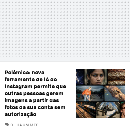
Polêmica: nova
ferramenta de IA do
Instagram permite que
outras pessoas gerem
imagens a partir das
fotos da sua conta sem
autorização
COMENTÁRIOS
0
HÁ UM MÊS