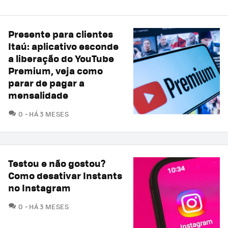
Presente para clientes
Itaú: aplicativo esconde
a liberação do YouTube
Premium, veja como
parar de pagar a
mensalidade
COMENTÁRIOS
0
HÁ 3 MESES
Testou e não gostou?
Como desativar Instants
no Instagram
COMENTÁRIOS
0
HÁ 3 MESES