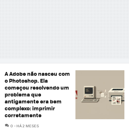
A Adobe não nasceu com
o Photoshop. Ela
começou resolvendo um
problema que
antigamente era bem
complexo: imprimir
corretamente
COMENTÁRIOS
0
HÁ 2 MESES