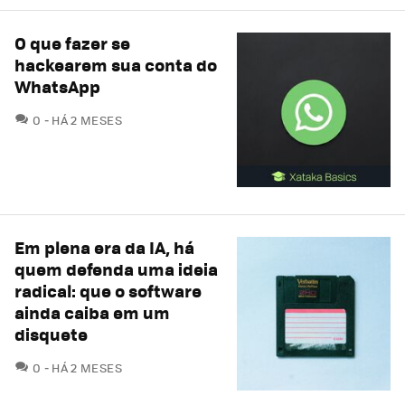
O que fazer se
hackearem sua conta do
WhatsApp
COMENTÁRIOS
0
HÁ 2 MESES
Em plena era da IA, há
quem defenda uma ideia
radical: que o software
ainda caiba em um
disquete
COMENTÁRIOS
0
HÁ 2 MESES