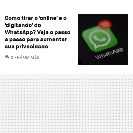
Como tirar o ‘online’ e o
‘digitando’ do
WhatsApp? Veja o passo
a passo para aumentar
sua privacidade
COMENTÁRIOS
0
HÁ UM MÊS