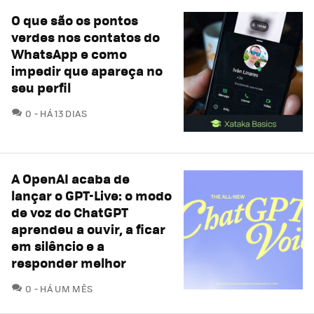
O que são os pontos
verdes nos contatos do
WhatsApp e como
impedir que apareça no
seu perfil
COMENTÁRIOS
0
HÁ 13 DIAS
A OpenAI acaba de
lançar o GPT-Live: o modo
de voz do ChatGPT
aprendeu a ouvir, a ficar
em silêncio e a
responder melhor
COMENTÁRIOS
0
HÁ UM MÊS