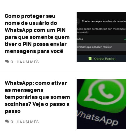
Como proteger seu
nome de usuário do
WhatsApp com um PIN
para que somente quem
tiver o PIN possa enviar
mensagens para você
COMENTÁRIOS
0
HÁ UM MÊS
WhatsApp: como ativar
as mensagens
temporárias que somem
sozinhas? Veja o passo a
passo
COMENTÁRIOS
0
HÁ UM MÊS