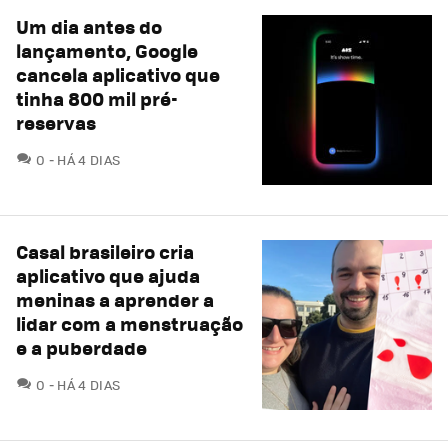
Um dia antes do
lançamento, Google
cancela aplicativo que
tinha 800 mil pré-
reservas
COMENTÁRIOS
0
HÁ 4 DIAS
Casal brasileiro cria
aplicativo que ajuda
meninas a aprender a
lidar com a menstruação
e a puberdade
COMENTÁRIOS
0
HÁ 4 DIAS