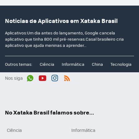
Noticias de Aplicativos em Xataka Brasil
Aplicativos:Um dia antes do lançamento, Google cancela
aplicativo que tinha 800 mil pré-reservas.Casal brasileiro cria
aplicativo que ajuda meninas a aprender...
Outros temas:
Ciência
Informática
China
Tecnologia
Nos siga
Wh
You
Inst
RSS
ats
tub
agr
App
e
am
No Xataka Brasil falamos sobre...
Ciência
Informática