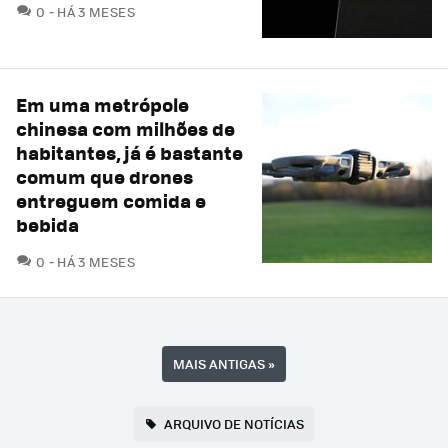
COMENTÁRIOS
0
HÁ 3 MESES
Em uma metrópole
chinesa com milhões de
habitantes, já é bastante
comum que drones
entreguem comida e
bebida
COMENTÁRIOS
0
HÁ 3 MESES
MAIS ANTIGAS
»
ARQUIVO DE NOTÍCIAS