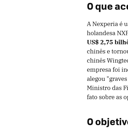
O que a
A Nexperia é 
holandesa NXP
US$ 2,75 bilhõ
chinês e torno
chinês Wingte
empresa foi i
alegou "graves
Ministro das F
fato sobre as 
O objeti