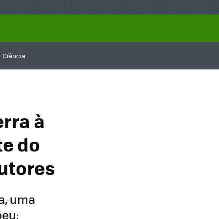
Ciência
rra à
te do
utores
a, uma
peu;