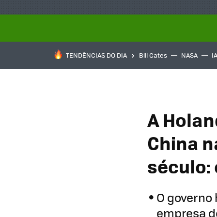
TENDÊNCIAS DO DIA
Bill Gates
NASA
I
A Holan
China n
século:
O governo 
empresa de