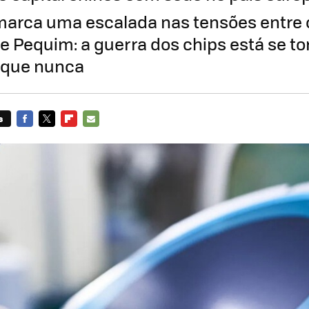
arca uma escalada nas tensões entre 
 e Pequim: a guerra dos chips está se t
 que nunca
s
FACEBOOK
TWITTER
FLIPBOARD
E-
MAIL