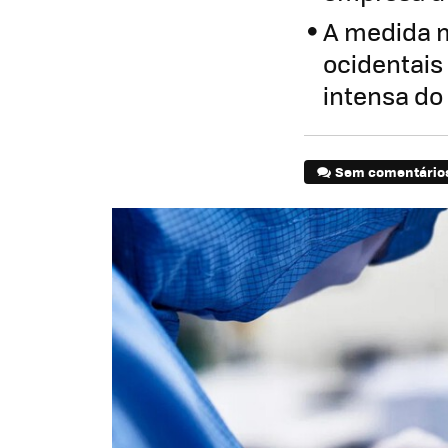
A medida m
ocidentais
intensa do
Sem comentário