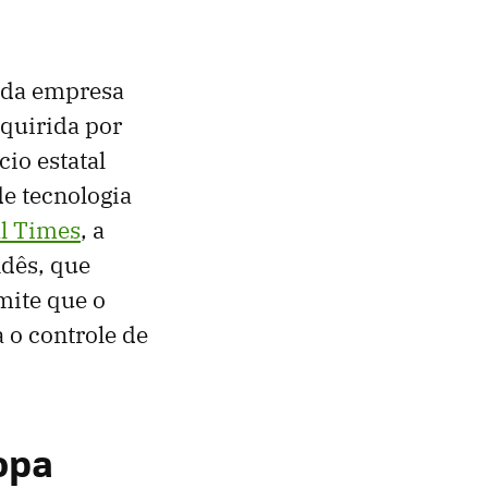
 da empresa
quirida por
io estatal
de tecnologia
al Times
, a
dês, que
mite que o
 o controle de
ropa